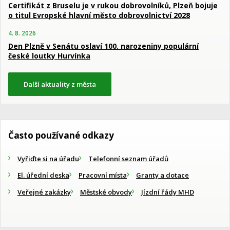
Certifikát z Bruselu je v rukou dobrovolníků, Plzeň bojuje
o titul Evropské hlavní město dobrovolnictví 2028
4. 8. 2026
Den Plzně v Senátu oslaví 100. narozeniny populární
české loutky Hurvínka
Další aktuality z města
Často používané odkazy
Vyřiďte si na úřadu
Telefonní seznam úřadů
El. úřední deska
Pracovní místa
Granty a dotace
Veřejné zakázky
Městské obvody
Jízdní řády MHD