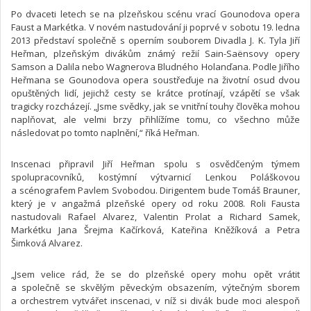
Po dvaceti letech se na plzeňskou scénu vrací Gounodova opera
Faust a Markétka. V novém nastudování ji poprvé v sobotu 19. ledna
2013 představí společně s operním souborem Divadla J. K. Tyla Jiří
Heřman, plzeňským divákům známý režií Sain-Saënsovy opery
Samson a Dalila nebo Wagnerova Bludného Holanďana. Podle Jiřího
Heřmana se Gounodova opera soustřeďuje na životní osud dvou
opuštěných lidí, jejichž cesty se krátce protínají, vzápětí se však
tragicky rozcházejí. „Jsme svědky, jak se vnitřní touhy člověka mohou
naplňovat, ale velmi brzy přihlížíme tomu, co všechno může
následovat po tomto naplnění,“ říká Heřman.
Inscenaci připravil Jiří Heřman spolu s osvědčeným týmem
spolupracovníků, kostýmní výtvarnicí Lenkou Poláškovou
a scénografem Pavlem Svobodou. Dirigentem bude Tomáš Brauner,
který je v angažmá plzeňské opery od roku 2008. Roli Fausta
nastudovali Rafael Alvarez, Valentin Prolat a Richard Samek,
Markétku Jana Šrejma Kačírková, Kateřina Kněžíková a Petra
Šimková Alvarez.
„Jsem velice rád, že se do plzeňské opery mohu opět vrátit
a společně se skvělým pěveckým obsazením, výtečným sborem
a orchestrem vytvářet inscenaci, v níž si divák bude moci alespoň