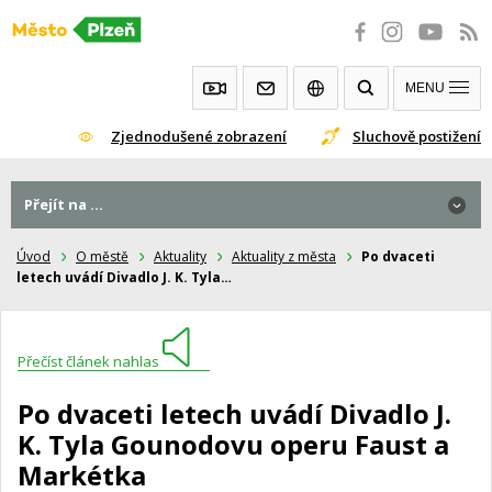
Přeskočit
na
obsah
MENU
Zjednodušené zobrazení
Sluchově postižení
Přejít na ...
Úvod
O městě
Aktuality
Aktuality z města
Po dvaceti
letech uvádí Divadlo J. K. Tyla…
Přečíst článek nahlas
Po dvaceti letech uvádí Divadlo J.
K. Tyla Gounodovu operu Faust a
Markétka