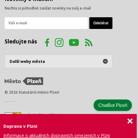
Nechte si pohodlně zasílat novinky na svůj e-mail
Sledujte nás
© 2026 Statutární město Plzeň
ChatBot Plzeň
náměstí Republiky 1
301 00 Plzeň
Doprava v Plzni
Tel.: +420 378 031 111
E-mail:
posta@plzen.eu
Informace o aktuálních dopravních omezeních v Plzni