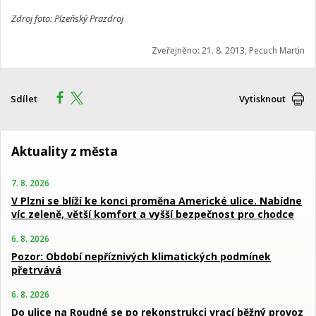
Zdroj foto: Plzeňský Prazdroj
Zveřejněno: 21. 8. 2013, Pecuch Martin
Sdílet
Vytisknout
Aktuality z města
7. 8. 2026
V Plzni se blíží ke konci proměna Americké ulice. Nabídne
víc zeleně, větší komfort a vyšší bezpečnost pro chodce
6. 8. 2026
Pozor: Období nepříznivých klimatických podmínek
přetrvává
6. 8. 2026
Do ulice na Roudné se po rekonstrukci vrací běžný provoz