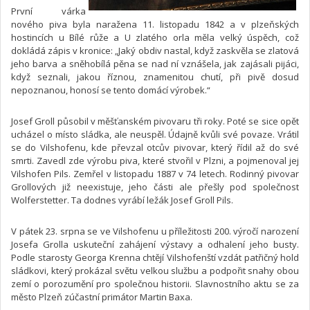
První várka
nového piva byla naražena 11. listopadu 1842 a v plzeňských
hostincích u Bílé růže a U zlatého orla měla velký úspěch, což
dokládá zápis v kronice: „Jaký obdiv nastal, když zaskvěla se zlatová
jeho barva a sněhobílá pěna se nad ní vznášela, jak zajásali pijáci,
když seznali, jakou říznou, znamenitou chutí, při pivě dosud
nepoznanou, honosí se tento domácí výrobek.“
Josef Groll působil v měšťanském pivovaru tři roky. Poté se sice opět
ucházel o místo sládka, ale neuspěl. Údajně kvůli své povaze. Vrátil
se do Vilshofenu, kde převzal otcův pivovar, který řídil až do své
smrti. Zavedl zde výrobu piva, které stvořil v Plzni, a pojmenoval jej
Vilshofen Pils. Zemřel v listopadu 1887 v 74 letech. Rodinný pivovar
Grollových již neexistuje, jeho části ale přešly pod společnost
Wolferstetter. Ta dodnes vyrábí ležák Josef Groll Pils.
V pátek 23. srpna se ve Vilshofenu u příležitosti 200. výročí narození
Josefa Grolla uskuteční zahájení výstavy a odhalení jeho busty.
Podle starosty Georga Krenna chtějí Vilshofenští vzdát patřičný hold
sládkovi, který prokázal světu velkou službu a podpořit snahy obou
zemí o porozumění pro společnou historii. Slavnostního aktu se za
město Plzeň zúčastní primátor Martin Baxa.