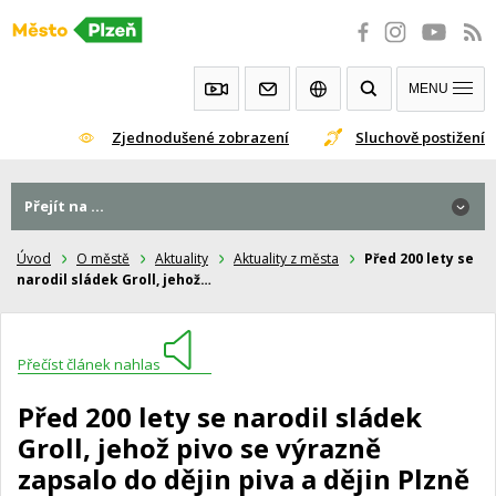
Přeskočit
na
obsah
MENU
Zjednodušené zobrazení
Sluchově postižení
Přejít na ...
Úvod
O městě
Aktuality
Aktuality z města
Před 200 lety se
narodil sládek Groll, jehož…
Přečíst článek nahlas
Před 200 lety se narodil sládek
Groll, jehož pivo se výrazně
zapsalo do dějin piva a dějin Plzně