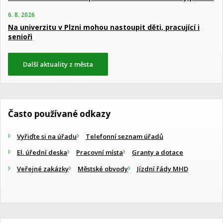
6. 8. 2026
Na univerzitu v Plzni mohou nastoupit děti, pracující i
senioři
Další aktuality z města
Často používané odkazy
Vyřiďte si na úřadu
Telefonní seznam úřadů
El. úřední deska
Pracovní místa
Granty a dotace
Veřejné zakázky
Městské obvody
Jízdní řády MHD