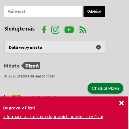
Sledujte nás
© 2026 Statutární město Plzeň
ChatBot Plzeň
náměstí Republiky 1
301 00 Plzeň
Doprava v Plzni
Tel.: +420 378 031 111
E-mail:
posta@plzen.eu
Informace o aktuálních dopravních omezeních v Plzni
Mapa
Prohlášení
Právní
Správa webu
Certifikace