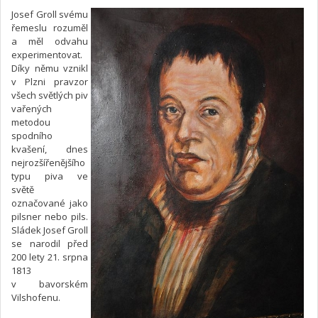
Josef Groll svému
řemeslu rozuměl
a měl odvahu
experimentovat.
Díky němu vznikl
v Plzni pravzor
všech světlých piv
vařených
metodou
spodního
kvašení, dnes
nejrozšířenějšího
typu piva ve
světě
označované jako
pilsner nebo pils.
Sládek Josef Groll
se narodil před
200 lety 21. srpna
1813
v bavorském
Vilshofenu.