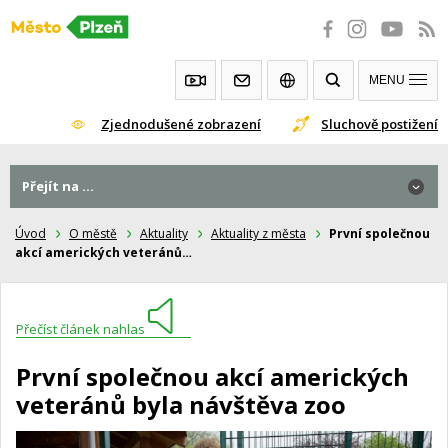
Přeskočit
na
obsah
MENU
Zjednodušené zobrazení
Sluchově postižení
Přejít na ...
Úvod
O městě
Aktuality
Aktuality z města
První společnou
akcí amerických veteránů…
Přečíst článek nahlas
První společnou akcí amerických
veteránů byla návštěva zoo