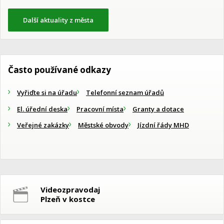
Další aktuality z města
Často používané odkazy
Vyřiďte si na úřadu
Telefonní seznam úřadů
El. úřední deska
Pracovní místa
Granty a dotace
Veřejné zakázky
Městské obvody
Jízdní řády MHD
Videozpravodaj
Plzeň v kostce