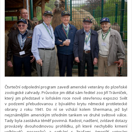
Čtvrteční odpolední program zavedl americké veterány do plzeňské
zoologické zahrady. Průvodce jim dělal sám ředitel zoo Jiří Trávníček,
který jim představil v loňském roce nově otevřenou expozici Svět
v podzemí přebudovanou z bývalého krytu německé protiletecké
obrany z roku 1941. Do ní se vchází kolem Shermana, jež byl
nejznámějším americkým středním tankem ve druhé světové válce.
Tady byla zastávka téměř povinná. Radost, nadšení, zvídavé dotazy
provázely dvouhodinovou prohlídku, při které nechybělo krmení
velbloudů, nosorožců a setkání s žirafami. Američtí veteráni