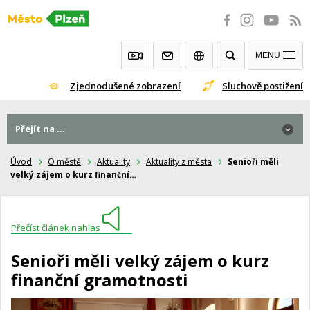
Přeskočit
na
obsah
MENU
Zjednodušené zobrazení
Sluchově postižení
Přejít na ...
Úvod
O městě
Aktuality
Aktuality z města
Senioři měli
velký zájem o kurz finanční…
Přečíst článek nahlas
Senioři měli velký zájem o kurz
finanční gramotnosti