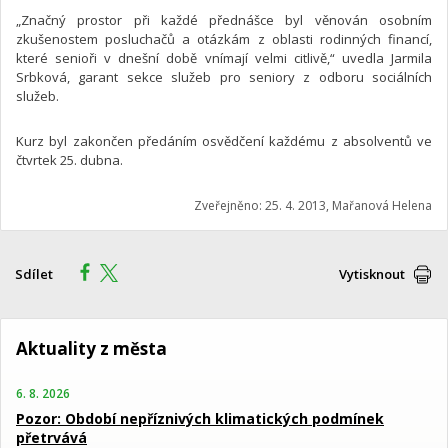
„Značný prostor při každé přednášce byl věnován osobním
zkušenostem posluchačů a otázkám z oblasti rodinných financí,
které senioři v dnešní době vnímají velmi citlivě,“ uvedla Jarmila
Srbková, garant sekce služeb pro seniory z odboru sociálních
služeb.
Kurz byl zakončen předáním osvědčení každému z absolventů ve
čtvrtek 25. dubna.
Zveřejněno: 25. 4. 2013, Mařanová Helena
Sdílet
Vytisknout
Aktuality z města
6. 8. 2026
Pozor: Období nepříznivých klimatických podmínek
přetrvává