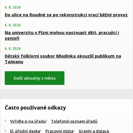
6. 8. 2026
Do ulice na Roudné se po rekonstrukci vrací běžný provoz
6. 8. 2026
Na univerzitu v Plzni mohou nastoupit děti, pracující i
senioři
6. 8. 2026
Dětský folklorní soubor Mladinka okouzlil publikum na
Taiwanu
Další aktuality z města
Často používané odkazy
Vyřiďte si na úřadu
Telefonní seznam úřadů
El. úřední deska
Pracovní místa
Granty a dotace