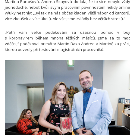
Martina Bartošová. Andrea Sitayová dodala, že to sice nebylo vždy
jednoduché, neboť kvůli svým pracovním povinnostem někdy online
výuky nestihly: „Byl tak na nás občas kladen větší nápor od kantorů,
více zkoušek a více úkolů. Ale vše jsme zvládly bez větších stresů.“
„Patří vám velké poděkování za úžasnou pomoc v boji
s koronavirem během mnoha těžkých měsíců. Jsme za to moc
vděčni,“ poděkoval primátor Martin Baxa Andree a Martině za práci,
kterou odvedly při testování magistrátních pracovníků.