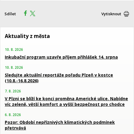
Sdílet
Vytisknout
Aktuality z města
10. 8. 2026
Inkubační program uzavře příjem přihlášek 14. srpna
10. 8. 2026
Sledujte aktuální reportáže pořadu Plzeň v kostce
(10.8.-16.8.2026)
7. 8. 2026
V Plzni se blíží ke konci proměna Americké ulice. Nabídne
víc zeleně, větší komfort a vyšší bezpečnost pro chodce
6. 8. 2026
Pozor: Období nepříznivých klimatických podmínek
přetrvává