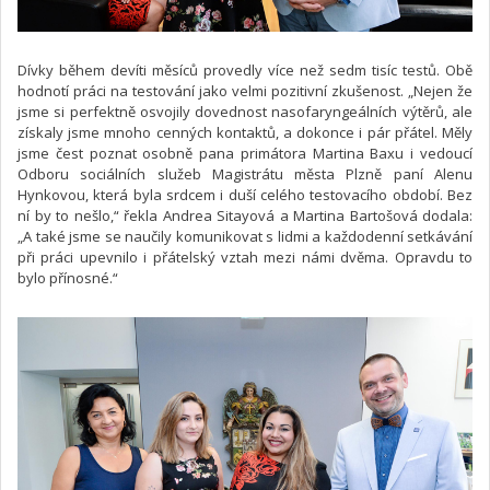
Dívky během devíti měsíců provedly více než sedm tisíc testů. Obě
hodnotí práci na testování jako velmi pozitivní zkušenost. „Nejen že
jsme si perfektně osvojily dovednost nasofaryngeálních výtěrů, ale
získaly jsme mnoho cenných kontaktů, a dokonce i pár přátel. Měly
jsme čest poznat osobně pana primátora Martina Baxu i vedoucí
Odboru sociálních služeb Magistrátu města Plzně paní Alenu
Hynkovou, která byla srdcem i duší celého testovacího období. Bez
ní by to nešlo,“ řekla Andrea Sitayová a Martina Bartošová dodala:
„A také jsme se naučily komunikovat s lidmi a každodenní setkávání
při práci upevnilo i přátelský vztah mezi námi dvěma. Opravdu to
bylo přínosné.“