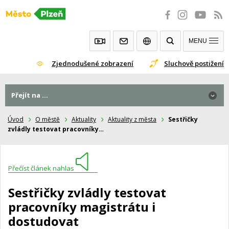
Přeskočit
na
obsah
MENU
Zjednodušené zobrazení
Sluchově postižení
Přejít na ...
Úvod
O městě
Aktuality
Aktuality z města
Sestřičky
zvládly testovat pracovníky…
Přečíst článek nahlas
Sestřičky zvládly testovat
pracovníky magistrátu i
dostudovat