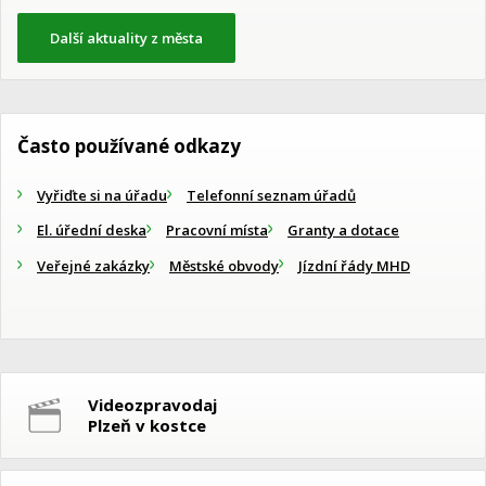
Další aktuality z města
Často používané odkazy
Vyřiďte si na úřadu
Telefonní seznam úřadů
El. úřední deska
Pracovní místa
Granty a dotace
Veřejné zakázky
Městské obvody
Jízdní řády MHD
Videozpravodaj
Plzeň v kostce