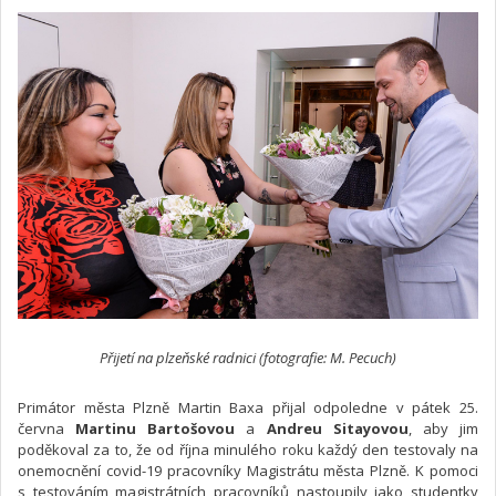
Přijetí na plzeňské radnici (fotografie: M. Pecuch)
Primátor města Plzně Martin Baxa přijal odpoledne v pátek 25.
června
Martinu Bartošovou
a
Andreu Sitayovou
, aby jim
poděkoval za to, že od října minulého roku každý den testovaly na
onemocnění covid-19 pracovníky Magistrátu města Plzně. K pomoci
s testováním magistrátních pracovníků nastoupily jako studentky