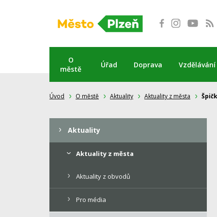
Přeskočit
na
obsah
O
Úřad
Doprava
Vzdělávání
městě
Úvod
O městě
Aktuality
Aktuality z města
Špičk
Aktuality
Aktuality z města
Aktuality z obvodů
Pro média