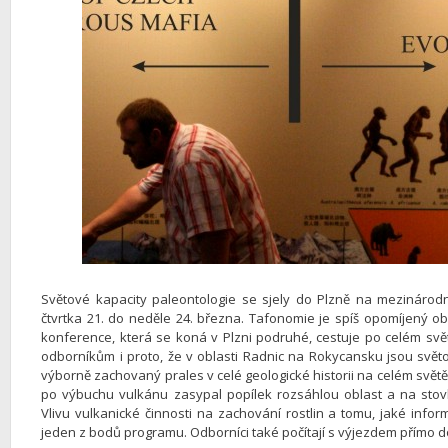
Světové kapacity paleontologie se sjely do Plzně na mezinárod
čtvrtka 21. do neděle 24. března. Tafonomie je spíš opomíjený obo
konference, která se koná v Plzni podruhé, cestuje po celém svět
odborníkům i proto, že v oblasti Radnic na Rokycansku jsou světově
výborně zachovaný prales v celé geologické historii na celém světě,
po výbuchu vulkánu zasypal popílek rozsáhlou oblast a na stovk
Vlivu vulkanické činnosti na zachování rostlin a tomu, jaké info
jeden z bodů programu. Odborníci také počítají s výjezdem přímo d