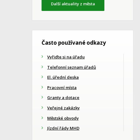
Další aktuality z města
Často používané odkazy
Vyřiďte si na úřadu
Telefonní seznam úřadů
El. úřední deska
Pracovní místa
Granty a dotace
Veřejné zakázky
Městské obvody
Jízdní řády MHD