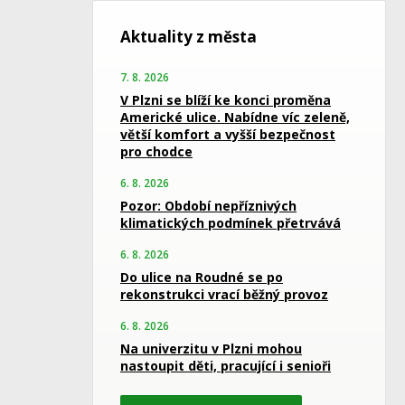
Aktuality z města
7. 8. 2026
V Plzni se blíží ke konci proměna
Americké ulice. Nabídne víc zeleně,
větší komfort a vyšší bezpečnost
pro chodce
6. 8. 2026
Pozor: Období nepříznivých
klimatických podmínek přetrvává
6. 8. 2026
Do ulice na Roudné se po
rekonstrukci vrací běžný provoz
6. 8. 2026
Na univerzitu v Plzni mohou
nastoupit děti, pracující i senioři