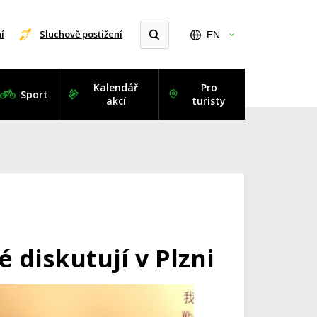
í
Sluchově postižení
EN
Kalendář
Pro
Sport
akcí
turisty
 diskutují v Plzni