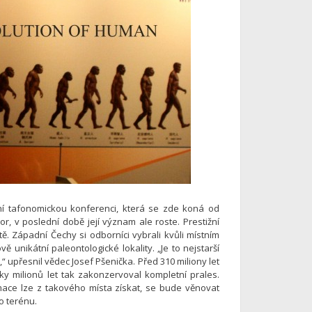
ní tafonomickou konferenci, která se zde koná od
r, v poslední době její význam ale roste. Prestižní
ě. Západní Čechy si odborníci vybrali kvůli místním
 unikátní paleontologické lokality. „Je to nejstarší
“ upřesnil vědec Josef Pšenička. Před 310 miliony let
y milionů let tak zakonzervoval kompletní prales.
rmace lze z takového místa získat, se bude věnovat
o terénu.