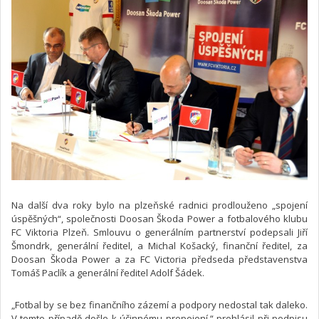
Na další dva roky bylo na plzeňské radnici prodlouženo „spojení
úspěšných“, společnosti Doosan Škoda Power a fotbalového klubu
FC Viktoria Plzeň. Smlouvu o generálním partnerství podepsali Jiří
Šmondrk, generální ředitel, a Michal Košacký, finanční ředitel, za
Doosan Škoda Power a za FC Victoria předseda představenstva
Tomáš Paclík a generální ředitel Adolf Šádek.
„Fotbal by se bez finančního zázemí a podpory nedostal tak daleko.
V tomto případě došlo k účinnému propojení,“ prohlásil při podpisu