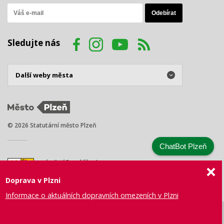
Sledujte nás
© 2026 Statutární město Plzeň
ChatBot Plzeň
náměstí Republiky 1
301 00 Plzeň
Doprava v Plzni
Tel.: +420 378 031 111
E-mail:
posta@plzen.eu
Informace o aktuálních dopravních omezeních v Plzni
Mapa
Prohlášení
Právní
Správa webu
Certifikace
stránek
o přístupnosti
ujednání
města Plzně
ISO