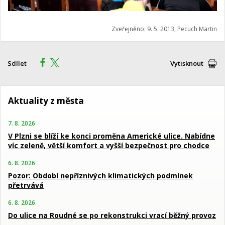
Zveřejněno: 9. 5. 2013, Pecuch Martin
Sdílet
Vytisknout
Aktuality z města
7. 8. 2026
V Plzni se blíží ke konci proměna Americké ulice. Nabídne
víc zeleně, větší komfort a vyšší bezpečnost pro chodce
6. 8. 2026
Pozor: Období nepříznivých klimatických podmínek
přetrvává
6. 8. 2026
Do ulice na Roudné se po rekonstrukci vrací běžný provoz