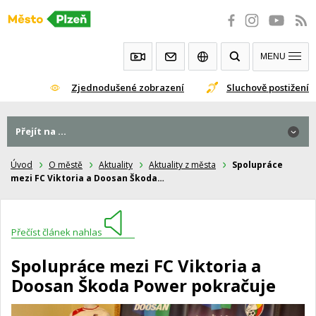
Přeskočit
na
obsah
MENU
Zjednodušené zobrazení
Sluchově postižení
Přejít na ...
Úvod
O městě
Aktuality
Aktuality z města
Spolupráce
mezi FC Viktoria a Doosan Škoda…
Přečíst článek nahlas
Spolupráce mezi FC Viktoria a
Doosan Škoda Power pokračuje