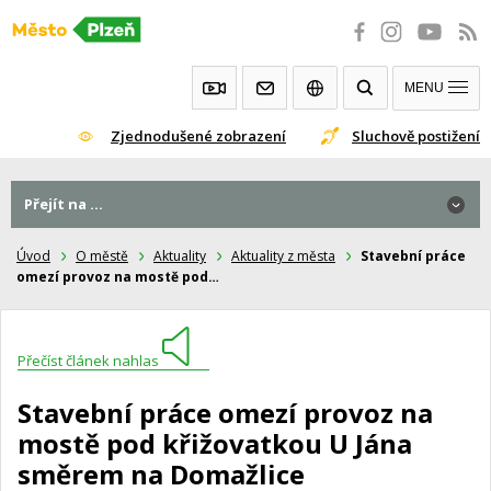
Přeskočit
na
obsah
MENU
Zjednodušené zobrazení
Sluchově postižení
Přejít na ...
Úvod
O městě
Aktuality
Aktuality z města
Stavební práce
omezí provoz na mostě pod…
Přečíst článek nahlas
Stavební práce omezí provoz na
mostě pod křižovatkou U Jána
směrem na Domažlice