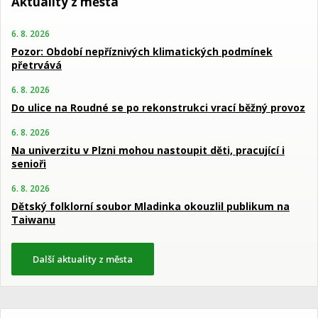
Aktuality z města
6. 8. 2026
Pozor: Období nepříznivých klimatických podmínek
přetrvává
6. 8. 2026
Do ulice na Roudné se po rekonstrukci vrací běžný provoz
6. 8. 2026
Na univerzitu v Plzni mohou nastoupit děti, pracující i
senioři
6. 8. 2026
Dětský folklorní soubor Mladinka okouzlil publikum na
Taiwanu
Další aktuality z města