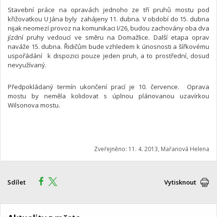
Stavební práce na opravách jednoho ze tří pruhů mostu pod
křižovatkou U Jána byly zahájeny 11. dubna. V období do 15. dubna
nijak neomezí provoz na komunikaci I/26, budou zachovány oba dva
jízdní pruhy vedoucí ve směru na Domažlice. Další etapa oprav
naváže 15. dubna. Řidičům bude vzhledem k únosnosti a šířkovému
uspořádání k dispozici pouze jeden pruh, a to prostřední, dosud
nevyužívaný.
Předpokládaný termín ukončení prací je 10. července. Oprava
mostu by neměla kolidovat s úplnou plánovanou uzavírkou
Wilsonova mostu.
Zveřejněno: 11. 4. 2013, Mařanová Helena
Sdílet
Vytisknout