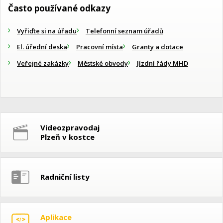
Často používané odkazy
Vyřiďte si na úřadu
Telefonní seznam úřadů
El. úřední deska
Pracovní místa
Granty a dotace
Veřejné zakázky
Městské obvody
Jízdní řády MHD
Videozpravodaj
Plzeň v kostce
Radniční listy
Aplikace