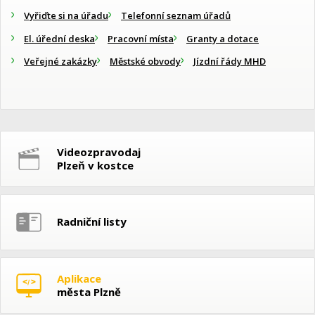
Vyřiďte si na úřadu
Telefonní seznam úřadů
El. úřední deska
Pracovní místa
Granty a dotace
Veřejné zakázky
Městské obvody
Jízdní řády MHD
Videozpravodaj
Plzeň v kostce
Radniční listy
Aplikace
města Plzně