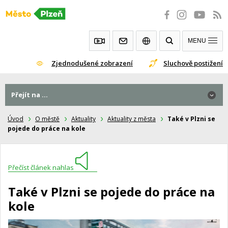
Přeskočit
na
obsah
MENU
Zjednodušené zobrazení
Sluchově postižení
Přejít na ...
Úvod
O městě
Aktuality
Aktuality z města
Také v Plzni se
pojede do práce na kole
Přečíst článek nahlas
Také v Plzni se pojede do práce na
kole