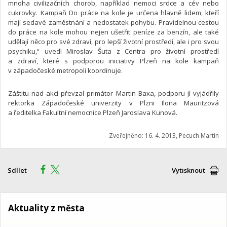
mnoha civilizačních chorob, například nemoci srdce a cév nebo
cukrovky. Kampaň Do práce na kole je určena hlavně lidem, kteří
mají sedavé zaměstnání a nedostatek pohybu. Pravidelnou cestou
do práce na kole mohou nejen ušetřit peníze za benzín, ale také
udělají něco pro své zdraví, pro lepší životní prostředí, ale i pro svou
psychiku,“ uvedl Miroslav Šuta z Centra pro životní prostředí
a zdraví, které s podporou iniciativy Plzeň na kole kampaň
v západočeské metropoli koordinuje.
Záštitu nad akcí převzal primátor Martin Baxa, podporu jí vyjádřily
rektorka Západočeské univerzity v Plzni Ilona Mauritzová
a ředitelka Fakultní nemocnice Plzeň Jaroslava Kunová.
Zveřejněno: 16. 4. 2013, Pecuch Martin
Sdílet
Vytisknout
Aktuality z města