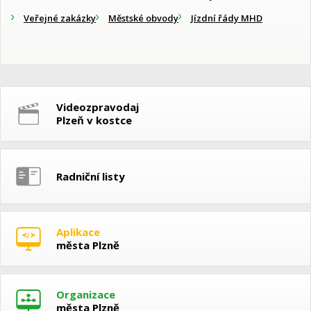
Veřejné zakázky
Městské obvody
Jízdní řády MHD
Videozpravodaj
Plzeň v kostce
Radniční listy
Aplikace
města Plzně
Organizace
města Plzně