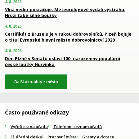
4. 8. 2026
Vlna veder pokračuje. Meteorologové vydali výstrahu.
Hrozí také silné bouřky
4. 8. 2026
Certifikát z Bruselu je v rukou dobrovolníků, Plzeň bojuje
o titul Evropské hlavní město dobrovolnictví 2028
4. 8. 2026
Den Plzně v Senátu oslaví 100. narozeniny populární
české loutky Hurvínka
Další aktuality z města
Často používané odkazy
Vyřiďte si na úřadu
Telefonní seznam úřadů
El. úřední deska
Pracovní místa
Granty a dotace