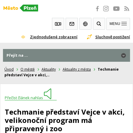
Přeskočit
na
obsah
MENU
Zjednodušené zobrazení
Sluchově postižení
Přejít na ...
Úvod
O městě
Aktuality
Aktuality z města
Techmanie
představí Vejce v akci,…
Přečíst článek nahlas
Techmanie představí Vejce v akci,
velikonoční program má
připravený i zoo