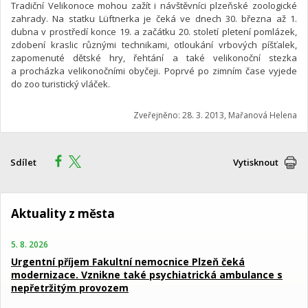
Tradiční Velikonoce mohou zažít i návštěvníci plzeňské zoologické
zahrady. Na statku Lüftnerka je čeká ve dnech 30. března až 1.
dubna v prostředí konce 19. a začátku 20. století pletení pomlázek,
zdobení kraslic různými technikami, otloukání vrbových píšťalek,
zapomenuté dětské hry, řehtání a také velikonoční stezka
a procházka velikonočními obyčeji. Poprvé po zimním čase vyjede
do zoo turistický vláček.
Zveřejněno: 28. 3. 2013, Mařanová Helena
Sdílet
Vytisknout
Aktuality z města
5. 8. 2026
Urgentní příjem Fakultní nemocnice Plzeň čeká
modernizace. Vznikne také psychiatrická ambulance s
nepřetržitým provozem