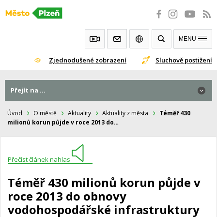
Přeskočit
na
obsah
MENU
Zjednodušené zobrazení
Sluchově postižení
Přejít na ...
Úvod
O městě
Aktuality
Aktuality z města
Téměř 430
milionů korun půjde v roce 2013 do…
Přečíst článek nahlas
Téměř 430 milionů korun půjde v
roce 2013 do obnovy
vodohospodářské infrastruktury