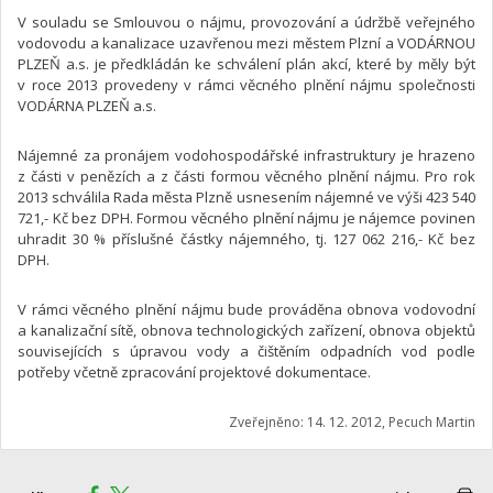
V souladu se Smlouvou o nájmu, provozování a údržbě veřejného
vodovodu a kanalizace uzavřenou mezi městem Plzní a VODÁRNOU
PLZEŇ a.s. je předkládán ke schválení plán akcí, které by měly být
v roce 2013 provedeny v rámci věcného plnění nájmu společnosti
VODÁRNA PLZEŇ a.s.
Nájemné za pronájem vodohospodářské infrastruktury je hrazeno
z části v penězích a z části formou věcného plnění nájmu. Pro rok
2013 schválila Rada města Plzně usnesením nájemné ve výši 423 540
721,- Kč bez DPH. Formou věcného plnění nájmu je nájemce povinen
uhradit 30 % příslušné částky nájemného, tj. 127 062 216,- Kč bez
DPH.
V rámci věcného plnění nájmu bude prováděna obnova vodovodní
a kanalizační sítě, obnova technologických zařízení, obnova objektů
souvisejících s úpravou vody a čištěním odpadních vod podle
potřeby včetně zpracování projektové dokumentace.
Zveřejněno: 14. 12. 2012, Pecuch Martin