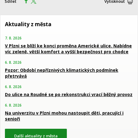
Sdílet
Vytisknout
Aktuality z města
7. 8. 2026
V Plzni se blíží ke konci proměna Americké ulice. Nabídne
víc zeleně, větší komfort a vyšší bezpečnost pro chodce
6. 8. 2026
Pozor: Období nepříznivých klimatických podmínek
přetrvává
6. 8. 2026
Do ulice na Roudné se po rekonstrukci vrací běžný provoz
6. 8. 2026
Na univerzitu v Plzni mohou nastoupit děti, pracující i
senioři
Další aktuality z města