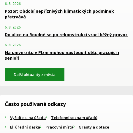
6. 8. 2026
Pozor: Období nepříznivých klimatických podmínek
přetrvává
6. 8. 2026
Do ulice na Roudné se po rekonstrukci vrací běžný provoz
6. 8. 2026
Na univerzitu v Plzni mohou nastoupit děti, pracující i
senioři
Další aktuality z města
Často používané odkazy
Vyřiďte si na úřadu
Telefonní seznam úřadů
El. úřední deska
Pracovní místa
Granty a dotace