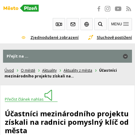
Přeskočit
na
obsah
MENU
Zjednodušené zobrazení
Sluchově postižení
Přejít na ...
Úvod
O městě
Aktuality
Aktuality z města
Účastníci
mezinárodního projektu získali na…
Přečíst článek nahlas
Účastníci mezinárodního projektu
získali na radnici pomyslný klíč od
města