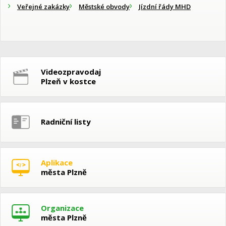
Veřejné zakázky
Městské obvody
Jízdní řády MHD
Videozpravodaj
Plzeň v kostce
Radniční listy
Aplikace
města Plzně
Organizace
města Plzně