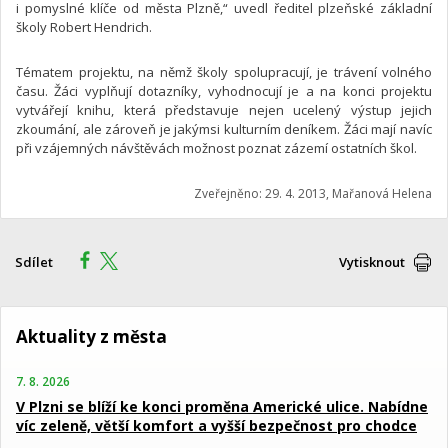
i pomyslné klíče od města Plzně,“ uvedl ředitel plzeňské základní
školy Robert Hendrich.
Tématem projektu, na němž školy spolupracují, je trávení volného
času. Žáci vyplňují dotazníky, vyhodnocují je a na konci projektu
vytvářejí knihu, která představuje nejen ucelený výstup jejich
zkoumání, ale zároveň je jakýmsi kulturním deníkem. Žáci mají navíc
při vzájemných návštěvách možnost poznat zázemí ostatních škol.
Zveřejněno: 29. 4. 2013, Mařanová Helena
Sdílet
Vytisknout
Aktuality z města
7. 8. 2026
V Plzni se blíží ke konci proměna Americké ulice. Nabídne
víc zeleně, větší komfort a vyšší bezpečnost pro chodce