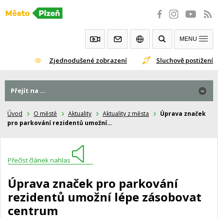
Přeskočit
na
obsah
MENU
Zjednodušené zobrazení
Sluchově postižení
Přejít na ...
Úvod
O městě
Aktuality
Aktuality z města
Úprava značek
pro parkování rezidentů umožní…
Přečíst článek nahlas
Úprava značek pro parkování
rezidentů umožní lépe zásobovat
centrum