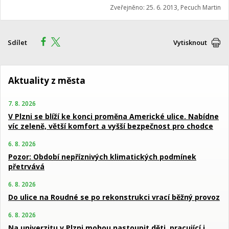
Zveřejněno: 25. 6. 2013, Pecuch Martin
Sdílet
Vytisknout
Aktuality z města
7. 8. 2026
V Plzni se blíží ke konci proměna Americké ulice. Nabídne
víc zeleně, větší komfort a vyšší bezpečnost pro chodce
6. 8. 2026
Pozor: Období nepříznivých klimatických podmínek
přetrvává
6. 8. 2026
Do ulice na Roudné se po rekonstrukci vrací běžný provoz
6. 8. 2026
Na univerzitu v Plzni mohou nastoupit děti, pracující i