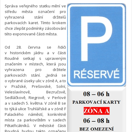
Správa veřejného statku mění ve
středu města označení pro
vyhrazená stání držitelů
parkovacích karet. Tímto krokem
chce zlepšit podmínky zásobování
této exponované části města.
Od 28. června se řidiči
v historickém jádru a v části
Roudné setkají s upraveným
značením v místech, která jsou
vyhrazena pro držitele
parkovacích stání. „Jedná se
o vybrané úseky ulic v zóně A, a to
v Pražské, Prešovské, Solní,
Veleslavínově, Bezručově,
Sedláčkově, Riegrově, v Perlové
a v sadech 5. května. V zóně B se
to týká ulice Truhlářské a v zóně F
Palackého náměstí, konkrétně
místa za parkovištěm v sadech
Pětatřicátníků. V městské části
Roudná budou takto označeny