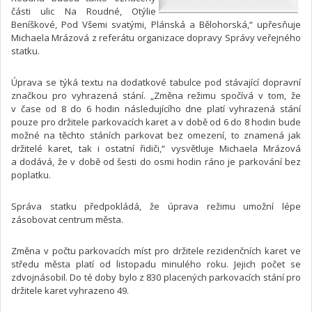
části ulic Na Roudné, Otýlie
Beníškové, Pod Všemi svatými, Plánská a Bělohorská,“ upřesňuje
Michaela Mrázová z referátu organizace dopravy Správy veřejného
statku.
Úprava se týká textu na dodatkové tabulce pod stávající dopravní
značkou pro vyhrazená stání. „Změna režimu spočívá v tom, že
v čase od 8 do 6 hodin následujícího dne platí vyhrazená stání
pouze pro držitele parkovacích karet a v době od 6 do 8 hodin bude
možné na těchto stáních parkovat bez omezení, to znamená jak
držitelé karet, tak i ostatní řidiči,“ vysvětluje Michaela Mrázová
a dodává, že v době od šesti do osmi hodin ráno je parkování bez
poplatku.
Správa statku předpokládá, že úprava režimu umožní lépe
zásobovat centrum města.
Změna v počtu parkovacích míst pro držitele rezidenčních karet ve
středu města platí od listopadu minulého roku. Jejich počet se
zdvojnásobil. Do té doby bylo z 830 placených parkovacích stání pro
držitele karet vyhrazeno 49.