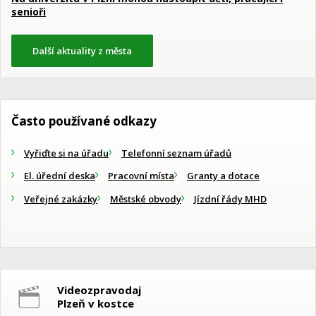
senioři
Další aktuality z města
Často používané odkazy
Vyřiďte si na úřadu
Telefonní seznam úřadů
El. úřední deska
Pracovní místa
Granty a dotace
Veřejné zakázky
Městské obvody
Jízdní řády MHD
Videozpravodaj
Plzeň v kostce