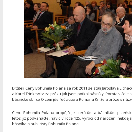
Držiteli Ceny Bohumila Polana za rok 2011 se stali Jaroslava Eich
a Karel Trinkewitz za prózu Jak jsem potkal básníky. Porota v čele s
básnické sbírce O čem jde řeč autora Romana Kníže a próze s názv
Cenu Bohumila Polana propůjčuje literátům a básníkům plzeňsk
letos již podvanácté, navíc v roce 125. výročí od narození někdej
básníka a publicisty Bohumila Polana.