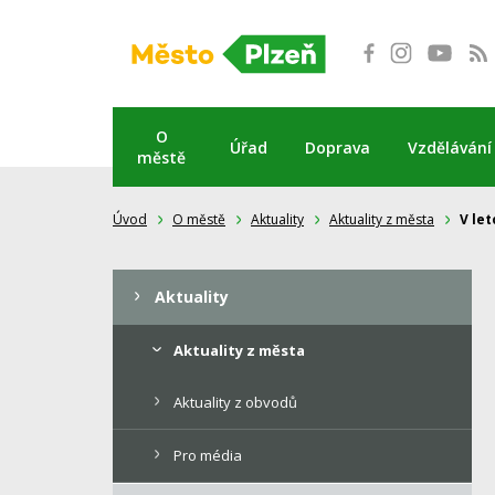
Přeskočit
na
obsah
O
Úřad
Doprava
Vzdělávání
městě
Úvod
O městě
Aktuality
Aktuality z města
V le
Aktuality
Aktuality z města
Aktuality z obvodů
Pro média