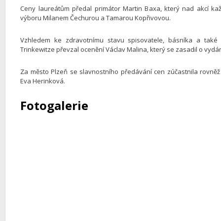
Ceny laureátům předal primátor Martin Baxa, který nad akcí ka
výboru Milanem Čechurou a Tamarou Kopřivovou.
Vzhledem ke zdravotnímu stavu spisovatele, básníka a také i
Trinkewitze převzal ocenění Václav Malina, který se zasadil o vydán
Za město Plzeň se slavnostního předávání cen zúčastnila rovněž
Eva Herinková.
Fotogalerie