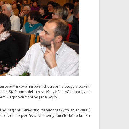
ackerová-Málková za básnickou sbírku Stopy v povětří
 Jiřím Staňkem udělila rovněž dvě čestná uznání, a to
em V srpnové žízni od Jana Sojky.
ého regionu Středisko západočeských spisovatelů
šího ředitele plzeňské knihovny, uměleckého kritika,