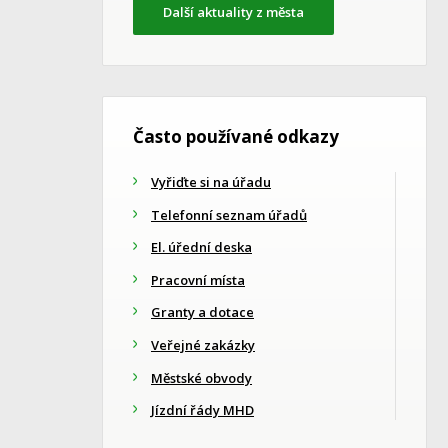
Další aktuality z města
Často používané odkazy
Vyřiďte si na úřadu
Telefonní seznam úřadů
El. úřední deska
Pracovní místa
Granty a dotace
Veřejné zakázky
Městské obvody
Jízdní řády MHD