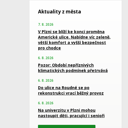
Aktuality z města
7. 8. 2026
V Plzni se blíží ke konci proměna
Americké ulice. Nabídne víc zeleně,
větší komfort a vyšší bezpečnost
pro chodce
6. 8. 2026
Pozor: Období nepříznivých
klimatických podmínek přetrvává
6. 8. 2026
Do ulice na Roudné se po
rekonstrukci vrací běžný provoz
6. 8. 2026
Na univerzitu v Plzni mohou
nastoupit děti, pracující i senioři