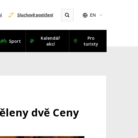
í
Sluchově postižení
EN
Kalendář
Pro
Sport
akcí
turisty
děleny dvě Ceny