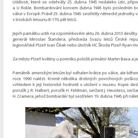
Události, které se odehrály 25. dubna 1945 nedaleko Litic, př
a U Rokle. Bombardování koncem dubna 1945 bylo posledním bo
válce v Evropě. Právě 25. dubna 1945 sestřelily německé jednotky v 
v troskách letounu B-17G pět letců.
Jejich památku uctili na vzpomínkovém aktu 26. dubna 2013 desítky 
generál Miroslav Štandera, předseda Svazu letců České repub
legionářské Plzeň Ivan Čiliak nebo útočník HC Škoda Plzeň Ryan Ho
Za město Plzeň květiny u pomníku položili primátor Martin Baxa a 
Památník americkým letcům byl odhalen krátce po válce, ale během
roce 1990 nalézt. Kromě několika drobných povrchových poškoz
vzhledem k její historické hodnotě o uložení v muzeu. Kopie desk
poručík J. R. Halbert, poručík H. Feldman, seržant J. Heustess, ser
H. Cramera, jehož bombardér byl sestřelen 19. dubna 1945 při nále