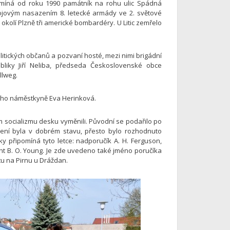
ipomíná od roku 1990 památník na rohu ulic Spádná
jovým nasazením 8. letecké armády ve 2. světové
okolí Plzně tři americké bombardéry. U Litic zemřelo
litických občanů a pozvaní hosté, mezi nimi brigádní
liky Jiří Neliba, předseda Československé obce
llweg.
jeho náměstkyně Eva Herinková.
 socializmu desku vyměnili. Původní se podařilo po
ení byla v dobrém stavu, přesto bylo rozhodnuto
y připomíná tyto letce: nadporučík A. H. Ferguson,
žant B. O. Young. Je zde uvedeno také jméno poručíka
tu na Pirnu u Dráždan.