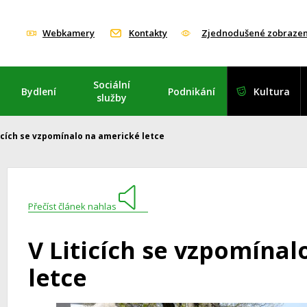
Webkamery
Kontakty
Zjednodušené zobrazen
Sociální
Bydlení
Podnikání
Kultura
služby
ticích se vzpomínalo na americké letce
Přečíst článek nahlas
V Liticích se vzpomína
letce