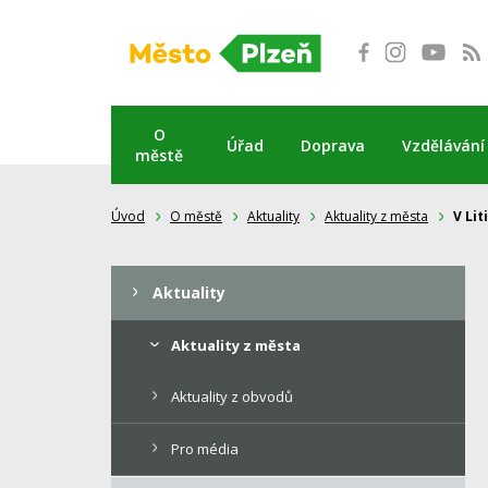
Přeskočit
na
obsah
O
Úřad
Doprava
Vzdělávání
městě
Úvod
O městě
Aktuality
Aktuality z města
V Li
Aktuality
Aktuality z města
Aktuality z obvodů
Pro média