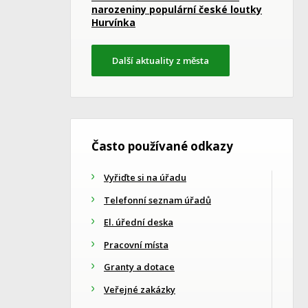
narozeniny populární české loutky
Hurvínka
Další aktuality z města
Často používané odkazy
Vyřiďte si na úřadu
Telefonní seznam úřadů
El. úřední deska
Pracovní místa
Granty a dotace
Veřejné zakázky