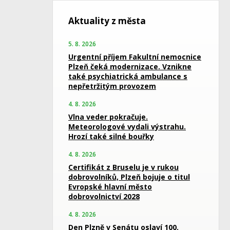
Aktuality z města
5. 8. 2026
Urgentní příjem Fakultní nemocnice
Plzeň čeká modernizace. Vznikne
také psychiatrická ambulance s
nepřetržitým provozem
4. 8. 2026
Vlna veder pokračuje.
Meteorologové vydali výstrahu.
Hrozí také silné bouřky
4. 8. 2026
Certifikát z Bruselu je v rukou
dobrovolníků, Plzeň bojuje o titul
Evropské hlavní město
dobrovolnictví 2028
4. 8. 2026
Den Plzně v Senátu oslaví 100.