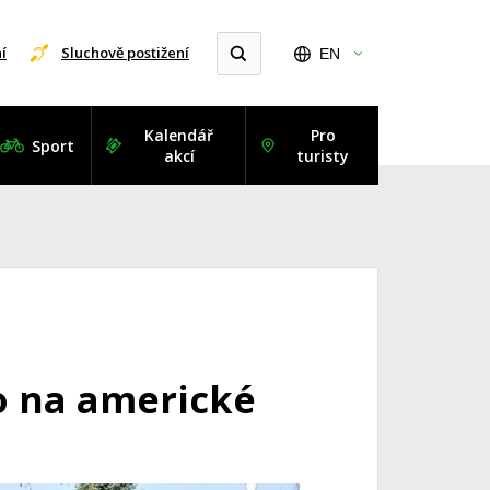
í
Sluchově postižení
EN
Kalendář
Pro
Sport
akcí
turisty
lo na americké