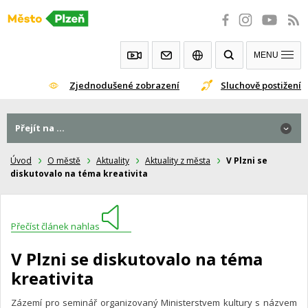
Přeskočit
na
obsah
MENU
Zjednodušené zobrazení
Sluchově postižení
Přejít na ...
Úvod
O městě
Aktuality
Aktuality z města
V Plzni se
diskutovalo na téma kreativita
Přečíst článek nahlas
V Plzni se diskutovalo na téma
kreativita
Zázemí pro seminář organizovaný Ministerstvem kultury s názvem