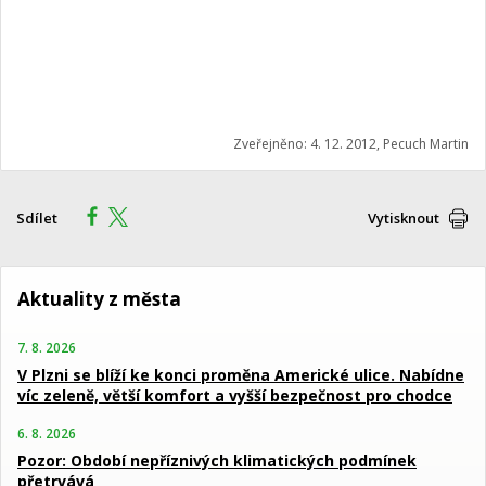
Zveřejněno: 4. 12. 2012, Pecuch Martin
Sdílet
Vytisknout
Aktuality z města
7. 8. 2026
V Plzni se blíží ke konci proměna Americké ulice. Nabídne
víc zeleně, větší komfort a vyšší bezpečnost pro chodce
6. 8. 2026
Pozor: Období nepříznivých klimatických podmínek
přetrvává