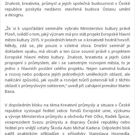
Znalosti, kreativita, průmysl a jejich společná budoucnost v České
republice poskytla nedávno otevřená budova Ústavu umění
a designu.
„Že si k uspořádání semináře vybralo Ministerstvo kultury právě
Plzeň, svědčí o tom, jaký význam má pro stát projekt Evropské hlavní
město kultury 2015. V posledních letech se o kreativitě hodně hovoří.
Někdy, zdá se, jde pouze o vzletná slova. Dnešní seminář je
dokladem opaku, má obsah a ten úzce souvisí právě s projektem
Evropské hlavní město kultury. Znalosti, kreativita a jejich úzké
propojení s průmyslem, ale i se samotným rozvojem města, to je
jedno z hlavních poslání celého projektu. Nejen samotná kultura
a rozvoj nebo podpora jejích jednotlivých uměleckých oblastí, ale
nalézání způsobů, jak využít a rozvíjet tvůrčí potenciál lidí z těchto
oblastí s průmyslovým sektorem,“ uvedl při zahájení primátor Martin
Baxa.
V dopoledním bloku na téma Kreativní průmysly a situace v České
republice vystoupil ředitel sekce fondů Evropské unie, výzkumu
a vývoje Ministerstva průmyslu a obchodu Petr Očko, Radek Špicar,
viceprezident Svazu průmyslu a dopravy České republiky nebo
ředitel pro vnější vztahy Škoda Auto Michal Kadera. Odpolední blok
patřil praktickým příkladům s příspěvky Stanislava Hosnedla,