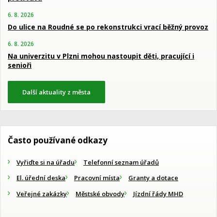
6. 8. 2026
Do ulice na Roudné se po rekonstrukci vrací běžný provoz
6. 8. 2026
Na univerzitu v Plzni mohou nastoupit děti, pracující i
senioři
Další aktuality z města
Často používané odkazy
Vyřiďte si na úřadu
Telefonní seznam úřadů
El. úřední deska
Pracovní místa
Granty a dotace
Veřejné zakázky
Městské obvody
Jízdní řády MHD