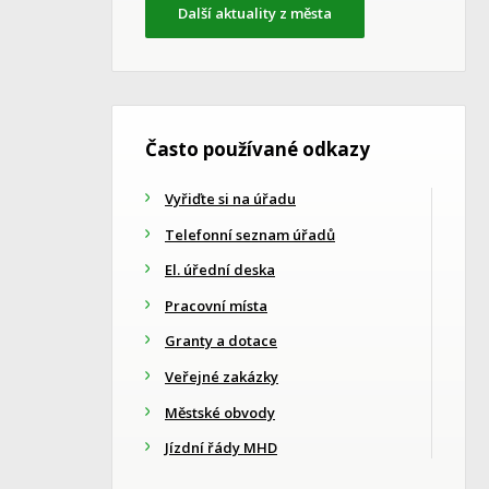
Další aktuality z města
Často používané odkazy
Vyřiďte si na úřadu
Telefonní seznam úřadů
El. úřední deska
Pracovní místa
Granty a dotace
Veřejné zakázky
Městské obvody
Jízdní řády MHD