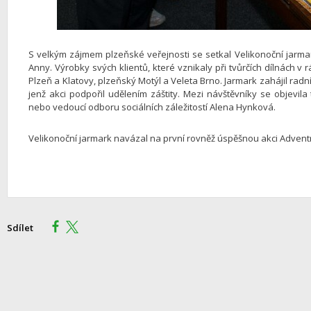
S velkým zájmem plzeňské veřejnosti se setkal Velikonoční jarmark
Anny. Výrobky svých klientů, které vznikaly při tvůrčích dílnách v 
Plzeň a Klatovy, plzeňský Motýl a Veleta Brno. Jarmark zahájil radní 
jenž akci podpořil udělením záštity. Mezi návštěvníky se objevila
nebo vedoucí odboru sociálních záležitostí Alena Hynková.
Velikonoční jarmark navázal na první rovněž úspěšnou akci Adventn
Sdílet