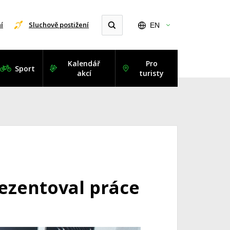
í
Sluchově postižení
EN
Kalendář
Pro
Sport
akcí
turisty
ezentoval práce