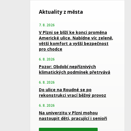
Aktuality z města
7. 8. 2026
V Plzni se blíží ke konci proměna
Americké ulice. Nabídne víc zeleně,
větší komfort a vyšší bezpečnost
pro chodce
6. 8. 2026
Pozor: Období nepříznivých
klimatických podmínek přetrvává
6. 8. 2026
Do ulice na Roudné se po
rekonstrukci vrací běžný provoz
6. 8. 2026
Na univerzitu v Plzni mohou
nastoupit děti, pracující i senioři