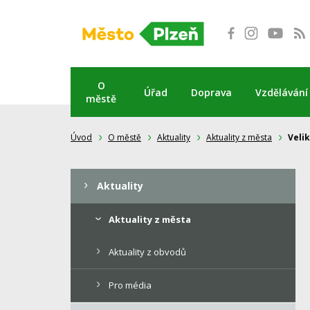
Přeskočit
na
obsah
O
Úřad
Doprava
Vzdělávání
městě
Úvod
O městě
Aktuality
Aktuality z města
Veli
Aktuality
Aktuality z města
Aktuality z obvodů
Pro média