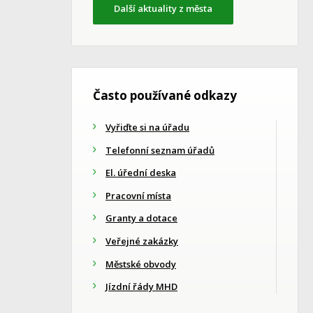
Další aktuality z města
Často používané odkazy
Vyřiďte si na úřadu
Telefonní seznam úřadů
El. úřední deska
Pracovní místa
Granty a dotace
Veřejné zakázky
Městské obvody
Jízdní řády MHD