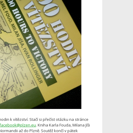
in k vítězství. Stačí si přečíst otázku na stránce
facebook@plzen.eu
. Kniha Karla Fouda, Milana Jíši
Normandii až do Plzně. Soutěž končí v pátek