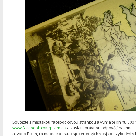
Soutěžte s městskou facebookovou stránkou a vyhrajte knihu 500 hod
www.facebook.com/plzen.eu
a zaslat správnou odpověď na email
a Ivana Rollingra mapuje postup spojeneckých vosjk od vylodění v 