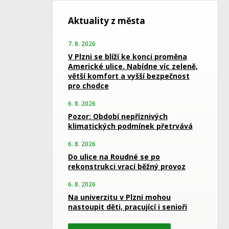
Aktuality z města
7. 8. 2026
V Plzni se blíží ke konci proměna
Americké ulice. Nabídne víc zeleně,
větší komfort a vyšší bezpečnost
pro chodce
6. 8. 2026
Pozor: Období nepříznivých
klimatických podmínek přetrvává
6. 8. 2026
Do ulice na Roudné se po
rekonstrukci vrací běžný provoz
6. 8. 2026
Na univerzitu v Plzni mohou
nastoupit děti, pracující i senioři