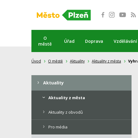
Přeskočit
na
obsah
O
Úřad
Doprava
Vzdělávání
městě
Úvod
O městě
Aktuality
Aktuality z města
Vyhra
Aktuality
Aktuality z města
Aktuality z obvodů
Pro média