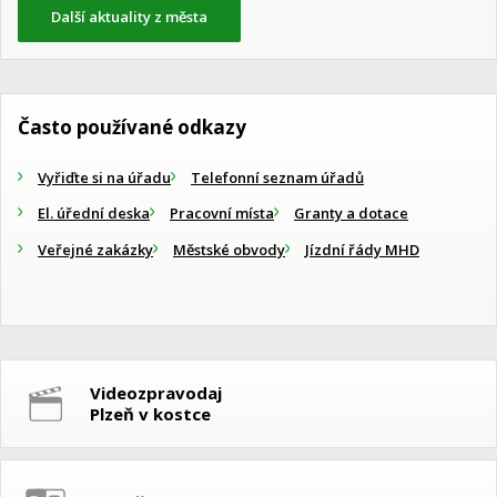
Další aktuality z města
Často používané odkazy
Vyřiďte si na úřadu
Telefonní seznam úřadů
El. úřední deska
Pracovní místa
Granty a dotace
Veřejné zakázky
Městské obvody
Jízdní řády MHD
Videozpravodaj
Plzeň v kostce