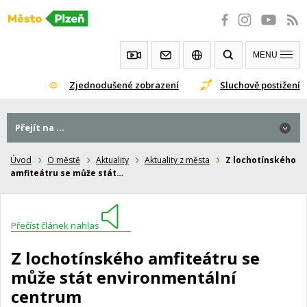
Přeskočit
na
obsah
MENU
Zjednodušené zobrazení
Sluchově postižení
Přejít na ...
Úvod
O městě
Aktuality
Aktuality z města
Z lochotínského
amfiteátru se může stát…
Přečíst článek nahlas
Z lochotínského amfiteátru se
může stát environmentální
centrum