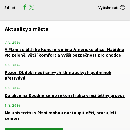
Sdílet
Vytisknout
Aktuality z města
7. 8. 2026
V Plzni se blíží ke konci proměna Americké ulice. Nabídne
víc zeleně, větší komfort a vyšší bezpečnost pro chodce
6. 8. 2026
Pozor: Období nepříznivých klimatických podmínek
přetrvává
6. 8. 2026
Do ulice na Roudné se po rekonstrukci vrací běžný provoz
6. 8. 2026
Na univerzitu v Plzni mohou nastoupit děti, pracující i
senioři