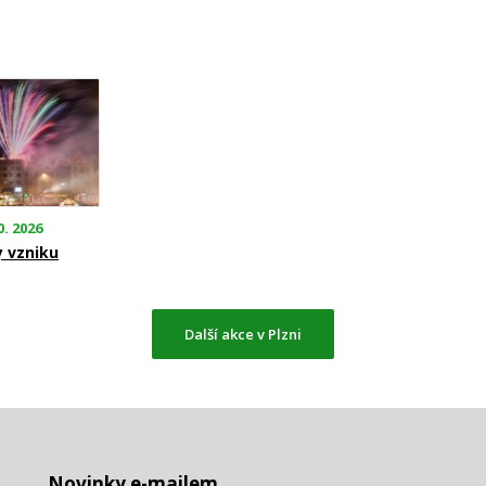
0. 2026
y vzniku
Další akce v Plzni
Novinky e-mailem