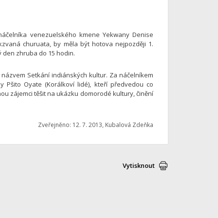
m náčelníka venezuelského kmene Yekwany Denise
kzvaná churuata, by měla být hotova nejpozději 1.
ý den zhruba do 15 hodin.
s názvem Setkání indiánských kultur. Za náčelníkem
 Pšito Oyate (Korálkoví lidé), kteří předvedou co
ohou zájemci těšit na ukázku domorodé kultury, činění
Zveřejněno: 12. 7. 2013, Kubalová Zdeňka
Vytisknout