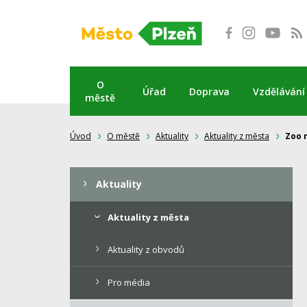
Přeskočit
na
obsah
O
Úřad
Doprava
Vzdělávání
městě
Úvod
O městě
Aktuality
Aktuality z města
Zoo n
Aktuality
Aktuality z města
Aktuality z obvodů
Pro média