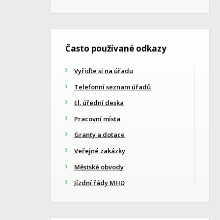
Často používané odkazy
Vyřiďte si na úřadu
Telefonní seznam úřadů
El. úřední deska
Pracovní místa
Granty a dotace
Veřejné zakázky
Městské obvody
Jízdní řády MHD