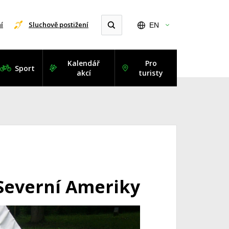
í
Sluchově postižení
EN
Kalendář
Pro
Sport
akcí
turisty
 Severní Ameriky