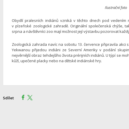
Ilustrační foto
Obydlí pralesních indiánů vzniká v těchto dnech pod vedení
v plzeňské zoologické zahradě. Originální společenská chýše, ta
srpna a návštěvníci zoo mají možnost její výstavbu pozorovat každ
Zoologická zahrada navíc na sobotu 13. července připravila akci 
Yekwanou přijedou indiáni ze Severní Ameriky v podání skupiny
nejvěrnější obraz tehdejšího života prérijních indiánů. U týpí se m
kůží, upečené placky nebo na dětské indiánské hry.
Sdílet