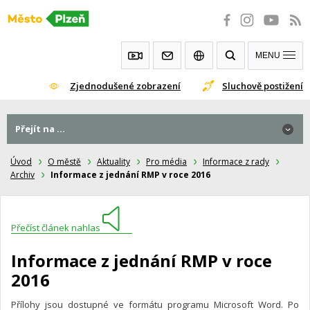
Přeskočit
na
obsah
MENU
Zjednodušené zobrazení
Sluchově postižení
Přejít na ...
Úvod
O městě
Aktuality
Pro média
Informace z rady
Archiv
Informace z jednání RMP v roce 2016
Přečíst článek nahlas
Informace z jednání RMP v roce
2016
Přílohy jsou dostupné ve formátu programu Microsoft Word. Po