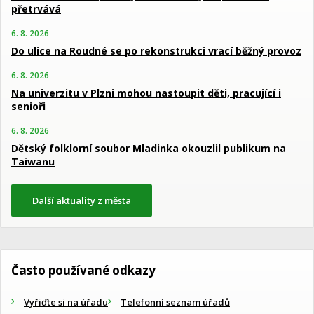
přetrvává
6. 8. 2026
Do ulice na Roudné se po rekonstrukci vrací běžný provoz
6. 8. 2026
Na univerzitu v Plzni mohou nastoupit děti, pracující i
senioři
6. 8. 2026
Dětský folklorní soubor Mladinka okouzlil publikum na
Taiwanu
Další aktuality z města
Často používané odkazy
Vyřiďte si na úřadu
Telefonní seznam úřadů