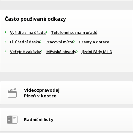
Často používané odkazy
Vyřiďte si na úřadu
Telefonní seznam úřadů
El. úřední deska
Pracovní místa
Granty a dotace
Veřejné zakázky
Městské obvody
Jízdní řády MHD
Videozpravodaj
Plzeň v kostce
Radniční listy