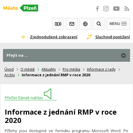
Přeskočit
na
obsah
MENU
Zjednodušené zobrazení
Sluchově postižení
Přejít na ...
Úvod
O městě
Aktuality
Pro média
Informace z rady
Archiv
Informace z jednání RMP v roce 2020
Přečíst článek nahlas
Informace z jednání RMP v roce
2020
Přílohy jsou dostupné ve formátu programu Microsoft Word. Po