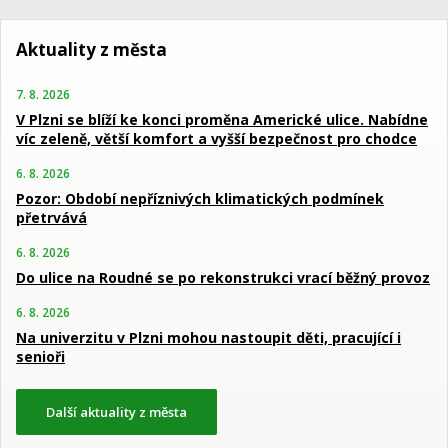
Aktuality z města
7. 8. 2026
V Plzni se blíží ke konci proměna Americké ulice. Nabídne
víc zeleně, větší komfort a vyšší bezpečnost pro chodce
6. 8. 2026
Pozor: Období nepříznivých klimatických podmínek
přetrvává
6. 8. 2026
Do ulice na Roudné se po rekonstrukci vrací běžný provoz
6. 8. 2026
Na univerzitu v Plzni mohou nastoupit děti, pracující i
senioři
Další aktuality z města