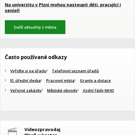
Na univerzitu v Plzni mohou nastoupit děti, pracující i
senioři
Další aktuality z města
Často používané odkazy
Vyřiďte si na úřadu
Telefonní seznam úřadů
El. úřední deska
Pracovní místa
Granty a dotace
Veřejné zakázky
Městské obvody
Jízdní řády MHD
Videozpravodaj
Plzeň v kostce