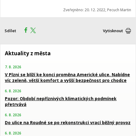
Zveřejněno: 20. 12. 2022, Pecuch Martin
Sdílet
Vytisknout
Aktuality z města
7. 8. 2026
V Plzni se blíží ke konci proměna Americké ulice. Nabídne
víc zeleně, větší komfort a vyšší bezpečnost pro chodce
6. 8. 2026
Pozor: Období nepříznivých klimatických podmínek
přetrvává
6. 8. 2026
Do ulice na Roudné se po rekonstrukci vrací běžný provoz
6. 8. 2026