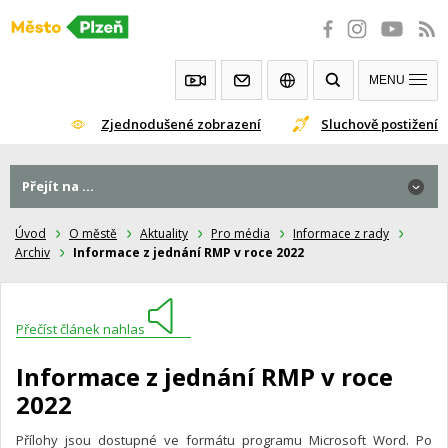
Přeskočit
na
obsah
MENU
Zjednodušené zobrazení
Sluchově postižení
Přejít na ...
Úvod
O městě
Aktuality
Pro média
Informace z rady
Archiv
Informace z jednání RMP v roce 2022
Přečíst článek nahlas
Informace z jednání RMP v roce
2022
Přílohy jsou dostupné ve formátu programu Microsoft Word. Po