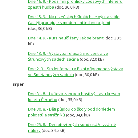
Dne 16. 9. - Podzimní prohlídky Loosových interiérů
zpestří hudba
(doc, 30,0 kB)
Dne 15. 9. - Na plzeňských školách se výuka stále
častěji propojuje s moderními technologiemi
(doc, 36,0 kB)
Dne 14. 9. - Kurz naučí ženy, jak se bránit
(doc, 30,5
kB)
Dne 13. 9. - Výstavba relaxačního centra ve
Štruncových sadech začíná
(doc, 32,0 kB)
Dne 2. 9. - Sto let fotbalu v Plzni připomene výstava
ve Smetanových sadech
(doc, 30,0 kB)
srpen
Dne 31. 8. - Luftova zahrada hostí výstavu kreseb
Josefa Černého
(doc, 35,0 kB)
Dne 30. 8. - Děti půjdou do školy pod dohledem
policistů a strážníků
(doc, 34,0 kB)
Dne 25. 8. - Den otevřených sond ukáže vzácné
nálezy
(doc, 34,5 kB)