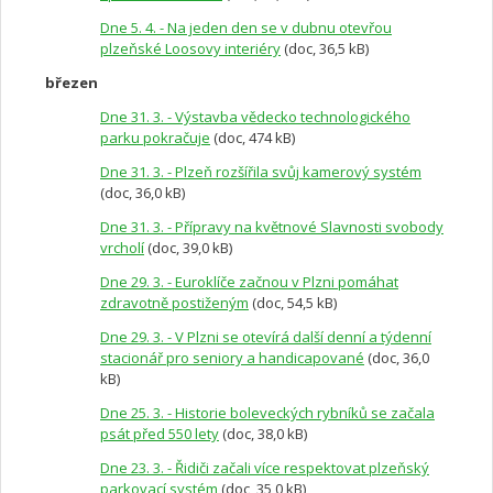
Dne 5. 4. - Na jeden den se v dubnu otevřou
plzeňské Loosovy interiéry
(doc, 36,5 kB)
březen
Dne 31. 3. - Výstavba vědecko technologického
parku pokračuje
(doc, 474 kB)
Dne 31. 3. - Plzeň rozšířila svůj kamerový systém
(doc, 36,0 kB)
Dne 31. 3. - Přípravy na květnové Slavnosti svobody
vrcholí
(doc, 39,0 kB)
Dne 29. 3. - Euroklíče začnou v Plzni pomáhat
zdravotně postiženým
(doc, 54,5 kB)
Dne 29. 3. - V Plzni se otevírá další denní a týdenní
stacionář pro seniory a handicapované
(doc, 36,0
kB)
Dne 25. 3. - Historie boleveckých rybníků se začala
psát před 550 lety
(doc, 38,0 kB)
Dne 23. 3. - Řidiči začali více respektovat plzeňský
parkovací systém
(doc, 35,0 kB)