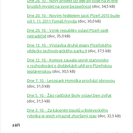
Dne 26. 10. - Nový projekt učí děti při jízdě na in-line
bruslích myslet na svoji bezpečnost
(doc, 34,5 kB)
Dne 20. 10. - Novým ředitelem spol. Plzeň 2015 bude
od 1. 11. 2011 Tomáš Froyda
(doc, 30,0 kB)
Dne 20. 10. - Vznik republiky oslaví Plzeň opět
netradičně
(doc, 35,0 kB)
Dne 13. 10. - Výstavba druhé etapy Plzeňského
vědecko technologického parku II
(doc, 37,5 kB)
Dne 12. 10. - Komise zaujala jasné stanovisko
v rozhodování o dodávkách uhlí pro Plzeňskou
teplárenskou
(doc, 30,5 kB)
Dne 7. 10. - Lesopark Homolka prochází obnovou
(doc, 31,0 kB)
Dne 5. 10. - Žáci radčické školy oslaví Den zvířat
(doc, 31,5 kB)
Dne 3. 10. - Za kácením topolů u Boleveckého
rybníka je jejich výrazně zhoršený stav
(doc, 32,5 kB)
září