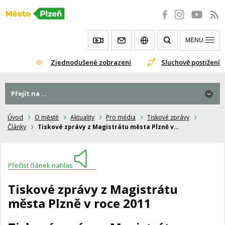
Přeskočit
na
obsah
MENU
Zjednodušené zobrazení
Sluchově postižení
Přejít na ...
Úvod
O městě
Aktuality
Pro média
Tiskové zprávy
Články
Tiskové zprávy z Magistrátu města Plzně v…
Přečíst článek nahlas
Tiskové zprávy z Magistrátu
města Plzně v roce 2011