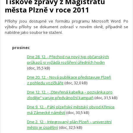
Tiskové zprávy z Magistrátu
města Plzně v roce 2011
Přílohy jsou dostupné ve formátu programu Microsoft Word. Po
výběru přílohy se dokument zobrazí v novém okně, případně se
nabídne jako soubor ke stažení.
prosinec
Dne 28. 12. - Přechod na nový typ občanských
průkazů si vyžádá rozšíření úředních hodin
(doc, 35,5 kB)
Dne 20. 12. - Nová publikace představuje Plzeň
z pohledu vozíčkáře
(doc, 32,0 kB)
Dne 12. 12. - „Otevřená kabelka – pozvánka pro
zloděje“ varuje předvánoční kampaň
(doc, 31,5 kB)
Dne 9. 12. - Pátý plzeňský městský obvod Křimice
má Zámecké náměstí
(doc, 30,5 kB)
Dne 2. 12. - Integrovaný plán Plzeň – univerzitní
město je úspěšný
(doc, 32,5 kB)