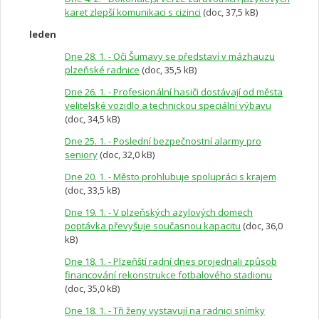
karet zlepší komunikaci s cizinci
(doc, 37,5 kB)
leden
Dne 28. 1. - Oči Šumavy se představí v mázhauzu
plzeňské radnice
(doc, 35,5 kB)
Dne 26. 1. - Profesionální hasiči dostávají od města
velitelské vozidlo a technickou speciální výbavu
(doc, 34,5 kB)
Dne 25. 1. - Poslední bezpečnostní alarmy pro
seniory
(doc, 32,0 kB)
Dne 20. 1. - Město prohlubuje spolupráci s krajem
(doc, 33,5 kB)
Dne 19. 1. - V plzeňských azylových domech
poptávka převyšuje současnou kapacitu
(doc, 36,0
kB)
Dne 18. 1. - Plzeňští radní dnes projednali způsob
financování rekonstrukce fotbalového stadionu
(doc, 35,0 kB)
Dne 18. 1. - Tři ženy vystavují na radnici snímky