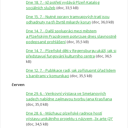
Dne 18. 7. - Již potřetí vydává Plzeň Katalog
sociálních služeb
(doc, 33,5 kB)
Dne 15. 7. - Nutné opravy tramvajových tratí jsou
odhadnuty na tři čtvrtě miliardy korun
(doc, 36,0 kB)
Dne 14. 7. - Další spolupráci mezi městem
a Plzeňským Prazdrojem potvrzuje dnes slavnostně
podepsané prohlášení
(doc, 35,5 kB)
Dne 14. 7. - Plzeňské děti v Regensburgu ukáží, jak si
představují fungování kulturního centra
(doc, 36,5
kB)
Dne 12. 7. - Publikace radí, jak zpřístupnit úřad lidem
s bariérami v komunikaci
(doc, 35,5 kB)
červen
Dne 29. 6. - Venkovní výstava ve Smetanových
sadech nabídne zajímavou tvorbu Jana Krasňana
(doc, 35,0 kB)
Dne 28. 6. - Mázhauz plzeňské radnice hostí
výstavu unikátního projektu s názvem „3x arte (2)“
(doc, 34,5 kB)