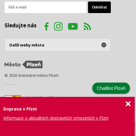
Sledujte nás
© 2026 Statutární město Plzeň
ChatBot Plzeň
náměstí Republiky 1
301 00 Plzeň
Doprava v Plzni
Tel.: +420 378 031 111
E-mail:
posta@plzen.eu
Informace o aktuálních dopravních omezeních v Plzni
Mapa
Prohlášení
Právní
Správa webu
Certifikace
stránek
o přístupnosti
ujednání
města Plzně
ISO