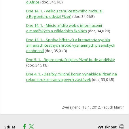
o Africe
(doc, 34,5 kB)
Dne 14. 1. - Velkou cenu cestovního ruchu si
z Regionturu odváží Plzeň
(doc, 34,0 kB)
Dne 14. 1. - Město zřídilo web s informacemi
o mateřských a základních školách
(doc, 34,0 kB)
Dne 12. 1. - Správa hřbitovů a krematoria vydala
almanach čestných hrobů významných plzeňských
osobností
(doc, 35,0 kB)
Dne 5. 1. - Reprezentační ples Plzně bude andělský
(doc, 34,5 kB)
Dne 4. 1. - Desítky milionů korun vynakládá Plzeň na
rekonstrukce tramvajových zastávek
(doc, 33,0 kB)
Zveřejněno: 18. 1. 2012, Pecuch Martin
Sdílet
Vytisknout