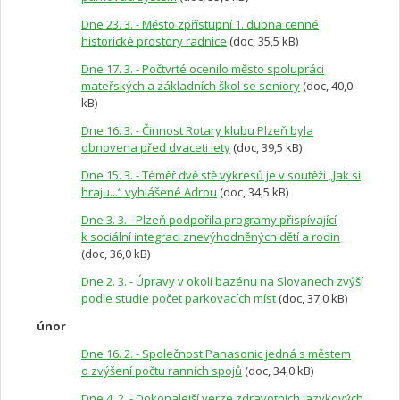
Dne 23. 3. - Město zpřístupní 1. dubna cenné
historické prostory radnice
(doc, 35,5 kB)
Dne 17. 3. - Počtvrté ocenilo město spolupráci
mateřských a základních škol se seniory
(doc, 40,0
kB)
Dne 16. 3. - Činnost Rotary klubu Plzeň byla
obnovena před dvaceti lety
(doc, 39,5 kB)
Dne 15. 3. - Téměř dvě stě výkresů je v soutěži „Jak si
hraju...“ vyhlášené Adrou
(doc, 34,5 kB)
Dne 3. 3. - Plzeň podpořila programy přispívající
k sociální integraci znevýhodněných dětí a rodin
(doc, 36,0 kB)
Dne 2. 3. - Úpravy v okolí bazénu na Slovanech zvýší
podle studie počet parkovacích míst
(doc, 37,0 kB)
únor
Dne 16. 2. - Společnost Panasonic jedná s městem
o zvýšení počtu ranních spojů
(doc, 34,0 kB)
Dne 4. 2. - Dokonalejší verze zdravotních jazykových