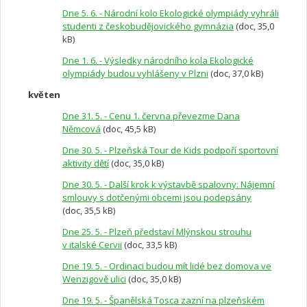
Dne 5. 6. - Národní kolo Ekologické olympiády vyhráli
studenti z českobudějovického gymnázia
(doc, 35,0
kB)
Dne 1. 6. - Výsledky národního kola Ekologické
olympiády budou vyhlášeny v Plzni
(doc, 37,0 kB)
květen
Dne 31. 5. - Cenu 1. června převezme Dana
Němcová
(doc, 45,5 kB)
Dne 30. 5. - Plzeňská Tour de Kids podpoří sportovní
aktivity dětí
(doc, 35,0 kB)
Dne 30. 5. - Další krok k výstavbě spalovny: Nájemní
smlouvy s dotčenými obcemi jsou podepsány
(doc, 35,5 kB)
Dne 25. 5. - Plzeň představí Mlýnskou strouhu
v italské Cervii
(doc, 33,5 kB)
Dne 19. 5. - Ordinaci budou mít lidé bez domova ve
Wenzigově ulici
(doc, 35,0 kB)
Dne 19. 5. - Španělská Tosca zazní na plzeňském