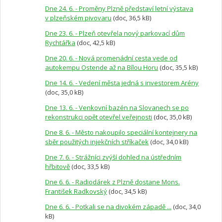
Dne 24. 6. - Proměny Plzně představí letní výstava
v plzeňském pivovaru
(doc, 36,5 kB)
Dne 23. 6. - Plzeň otevřela nový parkovací dům
Rychtářka
(doc, 42,5 kB)
Dne 20. 6. - Nová promenádní cesta vede od
autokempu Ostende až na Bílou Horu
(doc, 35,5 kB)
Dne 14. 6. - Vedení města jedná s investorem Arény
(doc, 35,0 kB)
Dne 13. 6. - Venkovní bazén na Slovanech se po
rekonstrukci opět otevřel veřejnosti
(doc, 35,0 kB)
Dne 8. 6. - Město nakoupilo speciální kontejnery na
sběr použitých injekčních stříkaček
(doc, 34,0 kB)
Dne 7. 6. - Strážníci zvýší dohled na ústředním
hřbitově
(doc, 33,5 kB)
Dne 6. 6. - Radiodárek z Plzně dostane Mons.
František Radkovský
(doc, 34,5 kB)
Dne 6. 6. - Potkali se na divokém západě ...
(doc, 34,0
kB)