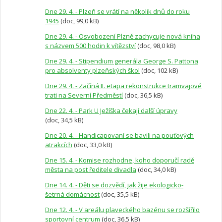
Dne 29. 4. - Plzeň se vrátí na několik dnů do roku
1945
(doc, 99,0 kB)
Dne 29. 4. - Osvobození Plzně zachycuje nová kniha
s názvem 500 hodin k vítězství
(doc, 98,0 kB)
Dne 29. 4. - Stipendium generála George S. Pattona
pro absolventy plzeňských škol
(doc, 102 kB)
Dne 29. 4. - Začíná II. etapa rekonstrukce tramvajové
trati na Severní Předměstí
(doc, 36,5 kB)
Dne 22. 4. - Park U Ježíška čekají další úpravy
(doc, 34,5 kB)
Dne 20. 4. - Handicapovaní se bavili na pouťových
atrakcích
(doc, 33,0 kB)
Dne 15. 4. - Komise rozhodne, koho doporučí radě
města na post ředitele divadla
(doc, 34,0 kB)
Dne 14. 4. - Děti se dozvědí, jak žije ekologicko-
šetrná domácnost
(doc, 35,5 kB)
Dne 12. 4. - V areálu plaveckého bazénu se rozšířilo
sportovní centrum
(doc, 36,5 kB)