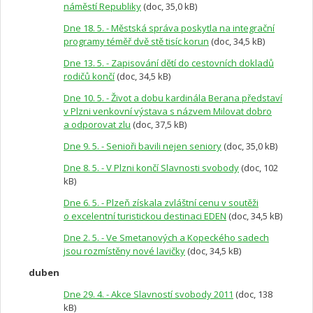
náměstí Republiky
(doc, 35,0 kB)
Dne 18. 5. - Městská správa poskytla na integrační
programy téměř dvě stě tisíc korun
(doc, 34,5 kB)
Dne 13. 5. - Zapisování dětí do cestovních dokladů
rodičů končí
(doc, 34,5 kB)
Dne 10. 5. - Život a dobu kardinála Berana představí
v Plzni venkovní výstava s názvem Milovat dobro
a odporovat zlu
(doc, 37,5 kB)
Dne 9. 5. - Senioři bavili nejen seniory
(doc, 35,0 kB)
Dne 8. 5. - V Plzni končí Slavnosti svobody
(doc, 102
kB)
Dne 6. 5. - Plzeň získala zvláštní cenu v soutěži
o excelentní turistickou destinaci EDEN
(doc, 34,5 kB)
Dne 2. 5. - Ve Smetanových a Kopeckého sadech
jsou rozmístěny nové lavičky
(doc, 34,5 kB)
duben
Dne 29. 4. - Akce Slavností svobody 2011
(doc, 138
kB)