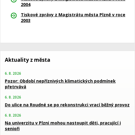
2004
Tiskové zprávy z Magistrátu města Plzně v roce
2003
Aktuality z města
6. 8. 2026
Pozor: Období nepříznivých klimatických podmínek
přetrvává
6. 8. 2026
Do ulice na Roudné se po rekonstrukci vrací běžný provoz
6. 8. 2026
Na univerzitu v Plzni mohou nastoupit děti, pracující i
senioři