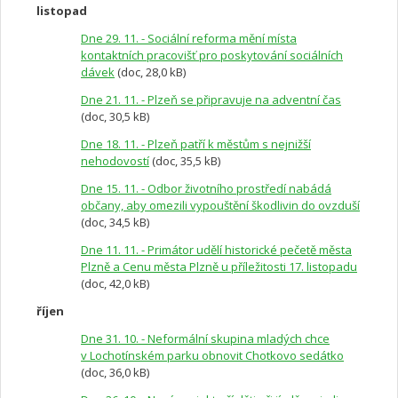
listopad
Dne 29. 11. - Sociální reforma mění místa
kontaktních pracovišť pro poskytování sociálních
dávek
(doc, 28,0 kB)
Dne 21. 11. - Plzeň se připravuje na adventní čas
(doc, 30,5 kB)
Dne 18. 11. - Plzeň patří k městům s nejnižší
nehodovostí
(doc, 35,5 kB)
Dne 15. 11. - Odbor životního prostředí nabádá
občany, aby omezili vypouštění škodlivin do ovzduší
(doc, 34,5 kB)
Dne 11. 11. - Primátor udělí historické pečetě města
Plzně a Cenu města Plzně u příležitosti 17. listopadu
(doc, 42,0 kB)
říjen
Dne 31. 10. - Neformální skupina mladých chce
v Lochotínském parku obnovit Chotkovo sedátko
(doc, 36,0 kB)