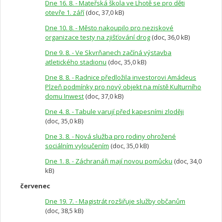
Dne 16. 8. - Mateřská škola ve Lhotě se pro děti
otevře 1. září
(doc, 37,0 kB)
Dne 10. 8. - Město nakoupilo pro neziskové
organizace testy na zjišťování drog
(doc, 36,0 kB)
Dne 9. 8. - Ve Skvrňanech začíná výstavba
atletického stadionu
(doc, 35,0 kB)
Dne 8. 8. - Radnice předložila investorovi Amádeus
Plzeň podmínky pro nový objekt na místě Kulturního
domu Inwest
(doc, 37,0 kB)
Dne 4. 8. - Tabule varují před kapesními zloději
(doc, 35,0 kB)
Dne 3. 8. - Nová služba pro rodiny ohrožené
sociálním vyloučením
(doc, 35,0 kB)
Dne 1. 8. - Záchranáři mají novou pomůcku
(doc, 34,0
kB)
červenec
Dne 19. 7. - Magistrát rozšiřuje služby občanům
(doc, 38,5 kB)