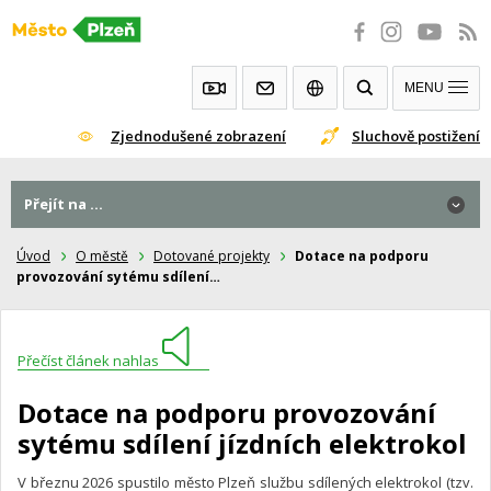
Přeskočit
na
obsah
MENU
Zjednodušené zobrazení
Sluchově postižení
Přejít na ...
Úvod
O městě
Dotované projekty
Dotace na podporu
provozování sytému sdílení…
Přečíst článek nahlas
Dotace na podporu provozování
sytému sdílení jízdních elektrokol
V březnu 2026 spustilo město Plzeň službu sdílených elektrokol (tzv.