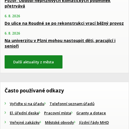
Pozor: Období nepříznivých klimatických podmínek
přetrvává
6. 8. 2026
Do ulice na Roudné se po rekonstrukci vrací běžný provoz
6. 8. 2026
Na univerzitu v Plzni mohou nastoupit děti, pracující i
senioři
Další aktuality z města
Často používané odkazy
Vyřiďte si na úřadu
Telefonní seznam úřadů
El. úřední deska
Pracovní místa
Granty a dotace
Veřejné zakázky
Městské obvody
Jízdní řády MHD