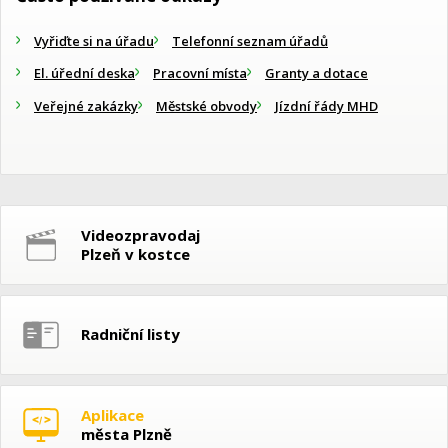
Vyřiďte si na úřadu
Telefonní seznam úřadů
El. úřední deska
Pracovní místa
Granty a dotace
Veřejné zakázky
Městské obvody
Jízdní řády MHD
Videozpravodaj
Plzeň v kostce
Radniční listy
Aplikace
města Plzně