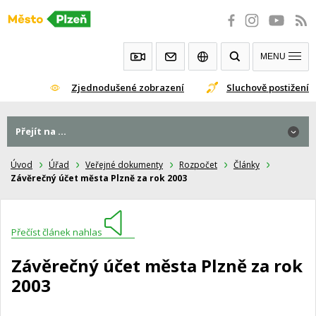
Přeskočit
na
obsah
MENU
Zjednodušené zobrazení
Sluchově postižení
Přejít na ...
Úvod
Úřad
Veřejné dokumenty
Rozpočet
Články
Závěrečný účet města Plzně za rok 2003
Přečíst článek nahlas
Závěrečný účet města Plzně za rok
2003