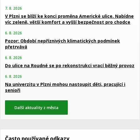
7. 8. 2026
V Plzni se blíží ke konci proměna Americké ulice. Nabídne
víc zeleně, větší komfort a vyšší bezpečnost pro chodce
6. 8. 2026
Pozor: Období nepříznivých klimatických podmínek
přetrvává
6. 8. 2026
Do ulice na Roudné se po rekonstrukci vrací běžný provoz
6. 8. 2026
Na univerzitu v Plzni mohou nastoupit děti, pracující i
senioři
Další aktuality z města
Často používané odkazy