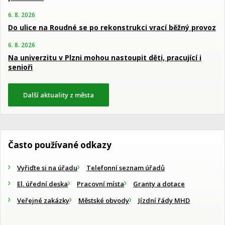
6. 8. 2026
Do ulice na Roudné se po rekonstrukci vrací běžný provoz
6. 8. 2026
Na univerzitu v Plzni mohou nastoupit děti, pracující i
senioři
Další aktuality z města
Často používané odkazy
Vyřiďte si na úřadu
Telefonní seznam úřadů
El. úřední deska
Pracovní místa
Granty a dotace
Veřejné zakázky
Městské obvody
Jízdní řády MHD