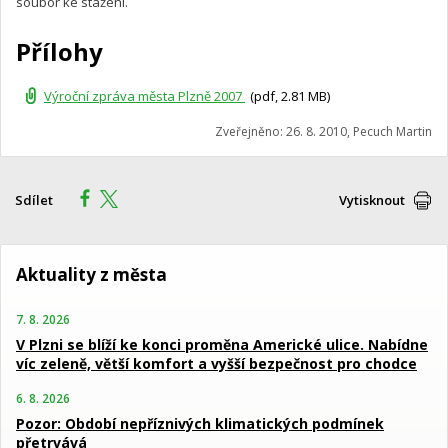
soubor ke stažení.
Přílohy
Výroční zpráva města Plzně 2007
(pdf, 2.81 MB)
Zveřejněno: 26. 8. 2010, Pecuch Martin
Sdílet
Vytisknout
Aktuality z města
7. 8. 2026
V Plzni se blíží ke konci proměna Americké ulice. Nabídne
víc zeleně, větší komfort a vyšší bezpečnost pro chodce
6. 8. 2026
Pozor: Období nepříznivých klimatických podmínek
přetrvává