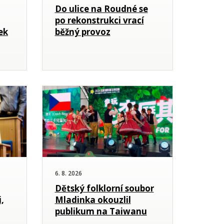
Do ulice na Roudné se
po rekonstrukci vrací
ek
běžný provoz
6. 8. 2026
Dětský folklorní soubor
,
Mladinka okouzlil
publikum na Taiwanu