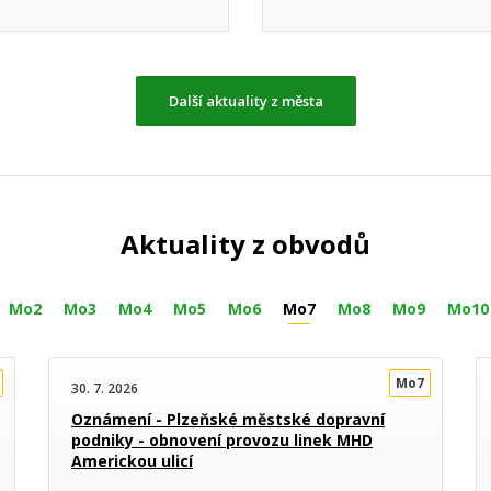
Další aktuality z města
Aktuality z obvodů
Mo2
Mo3
Mo4
Mo5
Mo6
Mo7
Mo8
Mo9
Mo10
Mo7
30. 7. 2026
Oznámení - Plzeňské městské dopravní
podniky - obnovení provozu linek MHD
Americkou ulicí