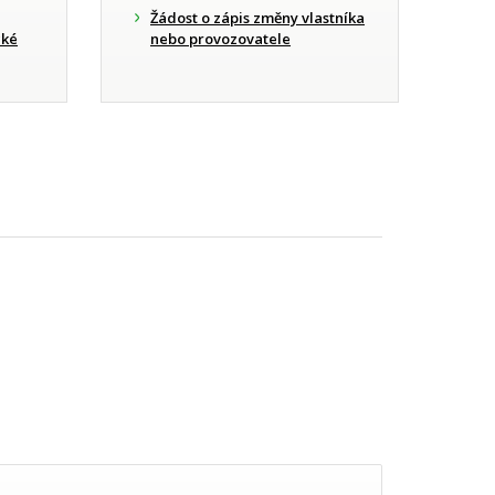
Žádost o zápis změny vlastníka
cké
nebo provozovatele