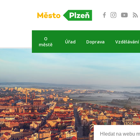
Přeskočit
na
obsah
O
Úřad
Doprava
Vzdělávání
městě