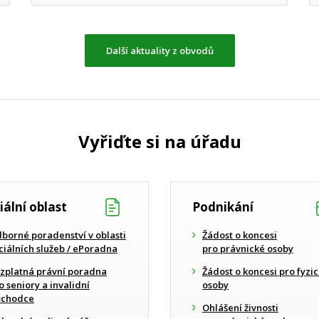
Další aktuality z obvodů
Vyřiďte si na úřadu
iální oblast
Podnikání
borné poradenství v oblasti
Žádost o koncesi
ciálních služeb / ePoradna
pro právnické osoby
zplatná právní poradna
Žádost o koncesi pro fyzi
o seniory a invalidní
osoby
chodce
Ohlášení živnosti