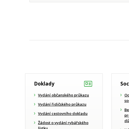
Doklady
Soc
Vydání občanského průkazu
Od
so
Vydání řidičského průkazu
Be
Vydání cestovního dokladu
pr
dů
Žádost o vydání rybářského
lístku