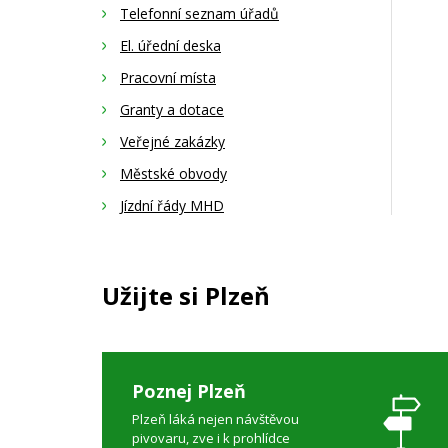
Telefonní seznam úřadů
El. úřední deska
Pracovní místa
Granty a dotace
Veřejné zakázky
Městské obvody
Jízdní řády MHD
Užijte si Plzeň
Poznej Plzeň
Plzeň láká nejen návštěvou
pivovaru, zve i k prohlídce