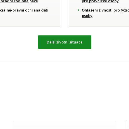
hradní rodinná péče
pro právnické osoby
ciálně-právní ochrana dětí
Ohlášení živnosti pro fyzi
osoby
Další životní situace