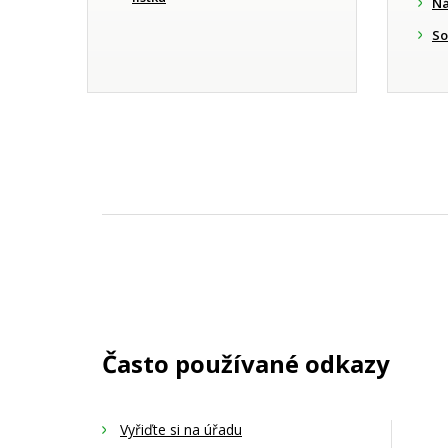
Ná
So
Často používané odkazy
Vyřiďte si na úřadu