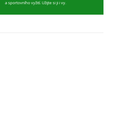
a sportovního vyžití. Užijte si ji i vy.