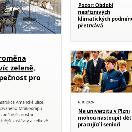
Pozor: Období
nepříznivých
klimatických podmín
přetrvává
 proměna
íc zeleně,
zpečnost pro
nstrukce Americké ulice.
6. 8. 2026
akzvaného Mrakodrapu
Na univerzitu v Plzni
bezpečnější prostor
mohou nastoupit děti
tnější zastávky a celkově
pracující i senioři