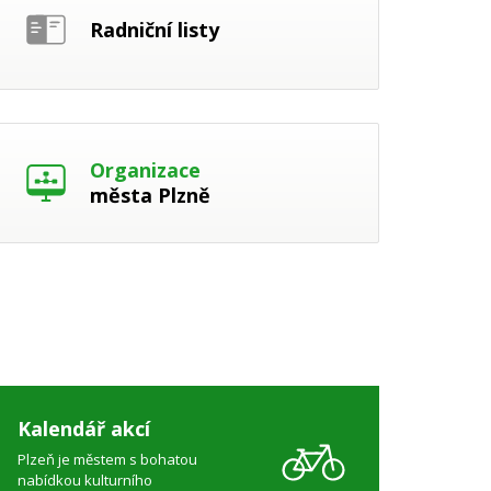
Radniční listy
Organizace
města Plzně
Kalendář akcí
Plzeň je městem s bohatou
nabídkou kulturního