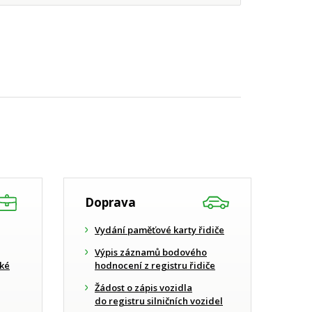
Doprava
Vydání paměťové karty řidiče
Výpis záznamů bodového
cké
hodnocení z registru řidiče
Žádost o zápis vozidla
do registru silničních vozidel