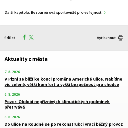
Další kapitola: Bezbariérová sportoviště pro veřejnost
Sdílet
Vytisknout
Aktuality z města
7. 8. 2026
V Plzni se blíží ke konci proměna Americké ulice. Nabídne
víc zeleně, větší komfort a vyšší bezpečnost pro chodce
6. 8. 2026
Pozor: Období nepříznivých klimatických podmínek
přetrvává
6. 8. 2026
Do ulice na Roudné se po rekonstrukci vrací běžný provoz