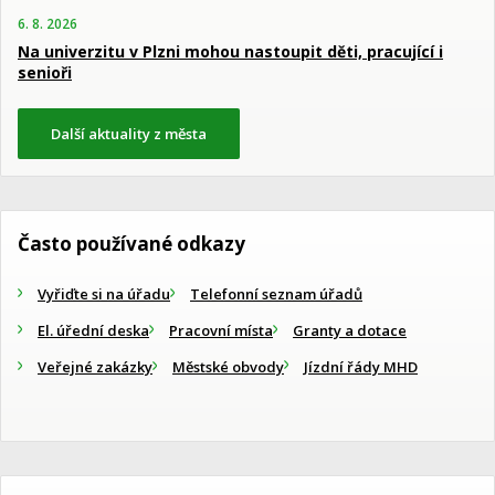
6. 8. 2026
Na univerzitu v Plzni mohou nastoupit děti, pracující i
senioři
Další aktuality z města
Často používané odkazy
Vyřiďte si na úřadu
Telefonní seznam úřadů
El. úřední deska
Pracovní místa
Granty a dotace
Veřejné zakázky
Městské obvody
Jízdní řády MHD