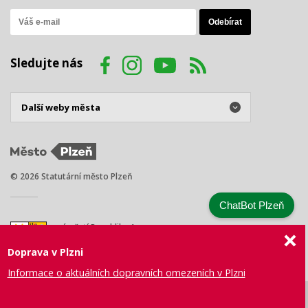
Sledujte nás
© 2026 Statutární město Plzeň
ChatBot Plzeň
náměstí Republiky 1
301 00 Plzeň
Doprava v Plzni
Tel.: +420 378 031 111
E-mail:
posta@plzen.eu
Informace o aktuálních dopravních omezeních v Plzni
Mapa
Prohlášení
Právní
Správa webu
Certifikace