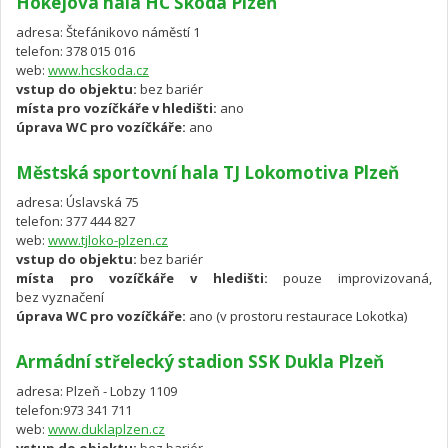
Hokejová hala HC Škoda Plzeň
adresa: Štefánikovo náměstí 1
telefon: 378 015 016
web:
www.hcskoda.cz
vstup do objektu:
bez bariér
místa pro vozíčkáře v hledišti:
ano
úprava WC pro vozíčkáře:
ano
Městská sportovní hala TJ Lokomotiva Plzeň
adresa: Úslavská 75
telefon: 377 444 827
web:
www.tjloko-plzen.cz
vstup do objektu:
bez bariér
místa pro vozíčkáře v hledišti:
pouze improvizovaná,
bez vyznačení
úprava WC pro vozíčkáře:
ano (v prostoru restaurace Lokotka)
Armádní střelecký stadion SSK Dukla Plzeň
adresa: Plzeň - Lobzy 1109
telefon:973 341 711
web:
www.duklaplzen.cz