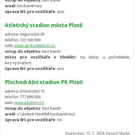
vstup do objektu:
bez bariér
areál:
bezbariérový
úprava WC pro vozíčkáře:
ano
Atletický stadion města Plzně
adresa: Vejprnická 36
telefon: 725 306 900
web:
www.akskodaplzen.cz
vstup do objektu:
bez bariér
místa pro vozíčkáře v hledišti:
na dotaz u pořadatele,
bez vyznačení
úprava WC pro vozíčkáře:
ano
Plochodrážní stadion PK Plzeň
adresa: Univerzitní 15
telefon: 777 899 936
web:
www.pkplzen.cz
vstup do objektu:
bez bariér
areál:
v částech hlediště bezbariérový
úprava WC pro vozíčkáře:
ne
Zveřejněno: 15. 1. 2026, Pecuch Martin