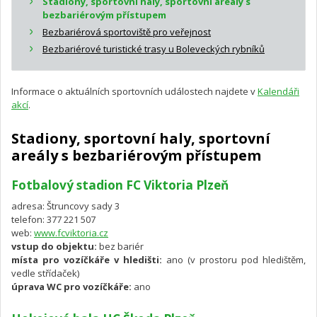
Stadiony, sportovní haly, sportovní areály s
bezbariérovým přístupem
Bezbariérová sportoviště pro veřejnost
Bezbariérové turistické trasy u Boleveckých rybníků
Informace o aktuálních sportovních událostech najdete v
Kalendáři
akcí
.
Stadiony, sportovní haly, sportovní
areály s bezbariérovým přístupem
Fotbalový stadion FC Viktoria Plzeň
adresa: Štruncovy sady 3
telefon: 377 221 507
web:
www.fcviktoria.cz
vstup do objektu:
bez bariér
místa pro vozíčkáře v hledišti:
ano (v prostoru pod hledištěm,
vedle střídaček)
úprava WC pro vozíčkáře:
ano