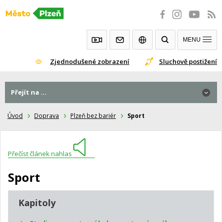
Přeskočit
na
obsah
MENU
Zjednodušené zobrazení
Sluchově postižení
Přejít na ...
Úvod
Doprava
Plzeň bez bariér
Sport
Přečíst článek nahlas
Sport
Kapitoly