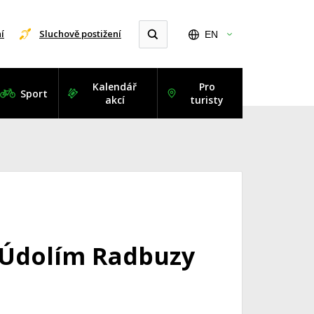
í
Sluchově postižení
EN
Kalendář
Pro
Sport
akcí
turisty
 Údolím Radbuzy