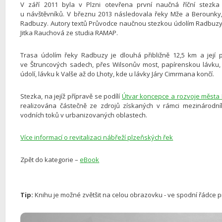
V září 2011 byla v Plzni otevřena první naučná říční stezka
u návštěvníků. V březnu 2013 následovala řeky Mže a Berounky,
Radbuzy. Autory textů Průvodce naučnou stezkou údolím Radbuzy jso
Jitka Rauchová ze studia RAMAP.
Trasa údolím řeky Radbuzy je dlouhá přibližně 12,5 km a její 
ve Štruncových sadech, přes Wilsonův most, papírenskou lávku,
údolí, lávku k Valše až do Lhoty, kde u lávky Járy Cimrmana končí.
Stezka, na jejíž přípravě se podílí
Útvar koncepce a rozvoje města 
realizována částečně ze zdrojů získaných v rámci mezinárodn
vodních toků v urbanizovaných oblastech.
Více informací o revitalizaci nábřeží plzeňských řek
Zpět do kategorie –
eBook
Tip:
Knihu je možné zvětšit na celou obrazovku - ve spodní řádce p