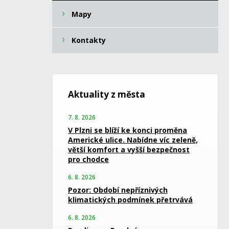
Mapy
Kontakty
Aktuality z města
7. 8. 2026
V Plzni se blíží ke konci proměna
Americké ulice. Nabídne víc zeleně,
větší komfort a vyšší bezpečnost
pro chodce
6. 8. 2026
Pozor: Období nepříznivých
klimatických podmínek přetrvává
6. 8. 2026