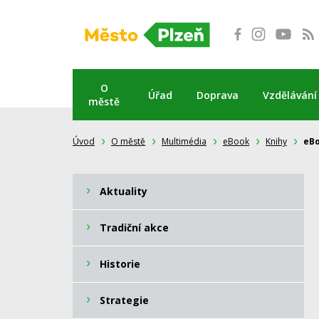
Přeskočit
na
obsah
O
Úřad
Doprava
Vzdělávání
městě
Úvod
O městě
Multimédia
eBook
Knihy
eBo
Aktuality
Tradiční akce
Historie
Strategie