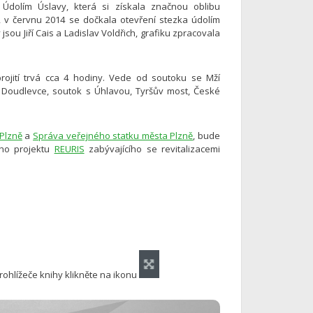
 Údolím Úslavy, která si získala značnou oblibu
 v červnu 2014 se dočkala otevření stezka údolím
u Jiří Cais a Ladislav Voldřich, grafiku zpracovala
projití trvá cca 4 hodiny. Vede od soutoku se Mží
 Doudlevce, soutok s Úhlavou, Tyršův most, České
Plzně
a
Správa veřejného statku města Plzně
, bude
ího projektu
REURIS
zabývajícího se revitalizacemi
rohlížeče knihy klikněte na ikonu