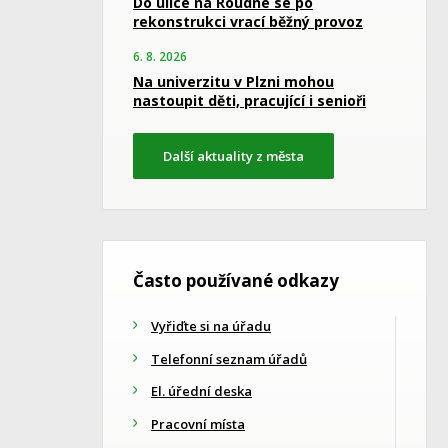
Do ulice na Roudné se po
rekonstrukci vrací běžný provoz
6. 8. 2026
Na univerzitu v Plzni mohou
nastoupit děti, pracující i senioři
Další aktuality z města
Často používané odkazy
Vyřiďte si na úřadu
Telefonní seznam úřadů
El. úřední deska
Pracovní místa