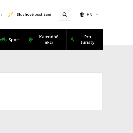
í
Sluchově postižení
EN
Kalendář
Pro
Sport
akcí
turisty