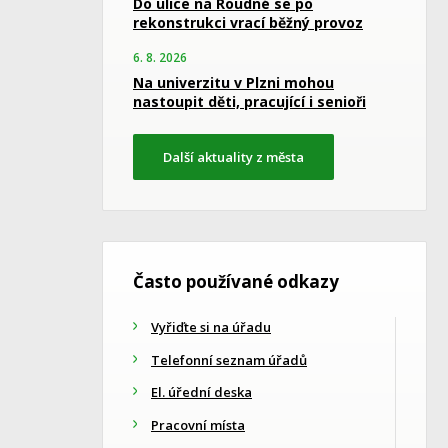
Do ulice na Roudné se po
rekonstrukci vrací běžný provoz
6. 8. 2026
Na univerzitu v Plzni mohou
nastoupit děti, pracující i senioři
Další aktuality z města
Často používané odkazy
Vyřiďte si na úřadu
Telefonní seznam úřadů
El. úřední deska
Pracovní místa