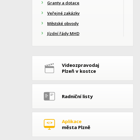
Granty a dotace
Veřejné zakázky
Městské obvody
Jízdní řády MHD
Videozpravodaj
Plzeň v kostce
Radniční listy
Aplikace
města Plzně