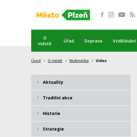
Přeskočit
na
obsah
O
Úřad
Doprava
Vzdělávání
městě
Úvod
O městě
Multimédia
Video
Aktuality
Tradiční akce
Historie
Strategie