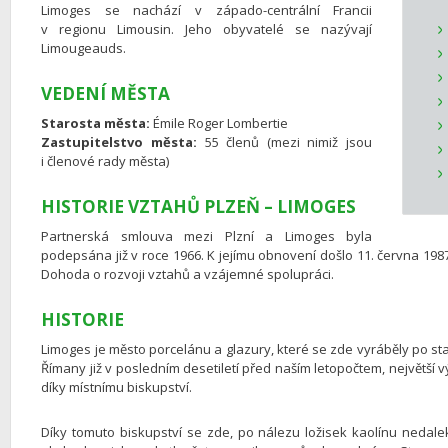
Limoges se nachází v západo-centrální Francii
v regionu Limousin. Jeho obyvatelé se nazývají
Limougeauds.
VEDENÍ MĚSTA
Starosta města:
Émile Roger Lombertie
Zastupitelstvo města:
55 členů (mezi nimiž jsou
i členové rady města)
HISTORIE VZTAHŮ PLZEŇ – LIMOGES
Partnerská smlouva mezi Plzní a Limoges byla
podepsána již v roce 1966. K jejímu obnovení došlo 11. června 1
Dohoda o rozvoji vztahů a vzájemné spolupráci.
HISTORIE
Limoges je město porcelánu a glazury, které se zde vyráběly po stal
Římany již v posledním desetiletí před naším letopočtem, největší v
díky místnímu biskupství.
Díky tomuto biskupství se zde, po nálezu ložisek kaolínu nedale