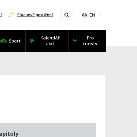
í
Sluchově postižení
EN
Kalendář
Pro
Sport
akcí
turisty
apitoly