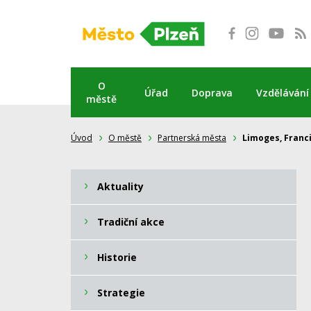
Přeskočit
na
obsah
O
Úřad
Doprava
Vzdělávání
městě
Úvod
O městě
Partnerská města
Limoges, Franc
Aktuality
Tradiční akce
Historie
Strategie