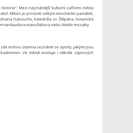
istorie“. Mezi nejznámější kulturní zařízení města
vatoř. Město je proslulé velkým množstvím památek,
driana Dubouche, katedrála sv. Štěpána, botanická
Bernardaudova manufaktura nebo Ateliér mozaiky.
e zde mohou zdarma seznámit se sporty, jakými jsou
bo badminton. Ve městě existuje i několik zájmových