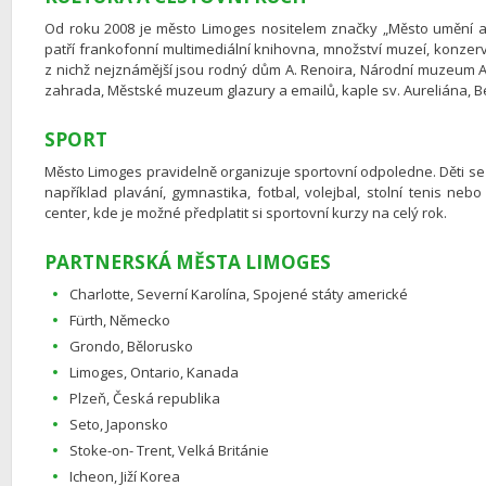
Od roku 2008 je město Limoges nositelem značky „Město umění a h
patří frankofonní multimediální knihovna, množství muzeí, konzer
z nichž nejznámější jsou rodný dům A. Renoira, Národní muzeum A
zahrada, Městské muzeum glazury a emailů, kaple sv. Aureliána, 
SPORT
Město Limoges pravidelně organizuje sportovní odpoledne. Děti s
například plavání, gymnastika, fotbal, volejbal, stolní tenis ne
center, kde je možné předplatit si sportovní kurzy na celý rok.
PARTNERSKÁ MĚSTA LIMOGES
Charlotte, Severní Karolína, Spojené státy americké
Fürth, Německo
Grondo, Bělorusko
Limoges, Ontario, Kanada
Plzeň, Česká republika
Seto, Japonsko
Stoke-on- Trent, Velká Británie
Icheon, Jiží Korea