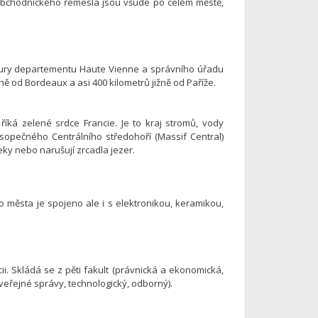
obchodnického řemesla jsou všude po celém městě,
tury departementu Haute Vienne a správního úřadu
ě od Bordeaux a asi 400 kilometrů jižně od Paříže.
íká zelené srdce Francie. Je to kraj stromů, vody
sopečného Centrálního středohoří (Massif Central)
řeky nebo narušují zrcadla jezer.
 města je spojeno ale i s elektronikou, keramikou,
ii. Skládá se z pěti fakult (právnická a ekonomická,
 (veřejné správy, technologický, odborný).