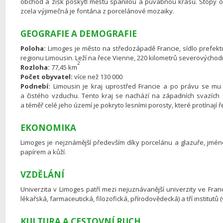
obchod a zisk poskytl městu spanilou a půvabnou krásu. Stopy 
zcela výjimečná je fontána z porcelánové mozaiky.
GEOGRAFIE A DEMOGRAFIE
Poloha:
Limoges je město na středozápadě Francie, sídlo prefek
regionu Limousin. Leží na řece Vienne, 220 kilometrů severovýchodn
2
Rozloha:
77,45 km
Počet obyvatel:
více než 130 000
Podnebí:
Limousin je kraj uprostřed Francie a po právu se mu ř
a čistého vzduchu. Tento kraj se nachází na západních svazích 
a téměř celé jeho území je pokryto lesními porosty, které protínají 
EKONOMIKA
Limoges je nejznámější především díky porcelánu a glazuře, jméno
papírem a kůží.
VZDĚLÁNÍ
Univerzita v Limoges patří mezi nejuznávanější univerzity ve Franc
lékařská, farmaceutická, filozofická, přírodovědecká) a tří institutů
KULTURA A CESTOVNÍ RUCH