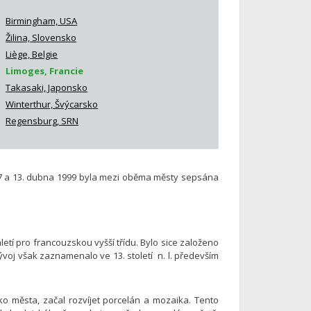
Birmingham, USA
Žilina, Slovensko
Liège, Belgie
Limoges, Francie
Takasaki, Japonsko
Winterthur, Švýcarsko
Regensburg, SRN
987 a 13. dubna 1999 byla mezi oběma městy sepsána
etí pro francouzskou vyšší třídu. Bylo sice založeno
ývoj však zaznamenalo ve 13. století n. l. především
ko města, začal rozvíjet porcelán a mozaika. Tento