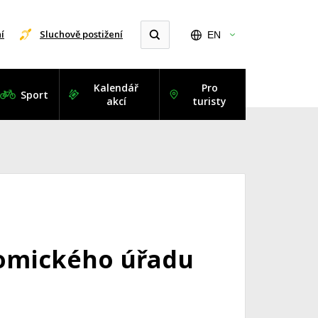
í
Sluchově postižení
EN
Kalendář
Pro
Sport
akcí
turisty
nomického úřadu