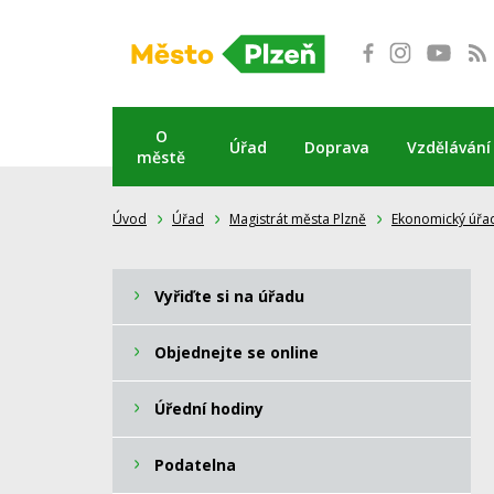
Přeskočit
na
obsah
O
Úřad
Doprava
Vzdělávání
městě
Úvod
Úřad
Magistrát města Plzně
Ekonomický úřa
Vyřiďte si na úřadu
Objednejte se online
Úřední hodiny
Podatelna