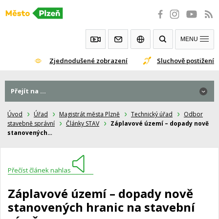
Přeskočit
na
obsah
MENU
Zjednodušené zobrazení
Sluchově postižení
Přejít na ...
Úvod
Úřad
Magistrát města Plzně
Technický úřad
Odbor
stavebně správní
Články STAV
Záplavové území – dopady nově
stanovených…
Přečíst článek nahlas
Záplavové území – dopady nově
stanovených hranic na stavební