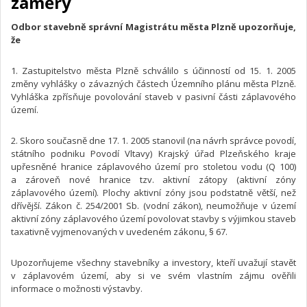
záměry
Odbor stavebně správní Magistrátu města Plzně upozorňuje,
že
1. Zastupitelstvo města Plzně schválilo s účinností od
15. 1. 2005
změny vyhlášky o závazných částech Územního plánu města Plzně.
Vyhláška zpřísňuje povolování staveb v pasivní části záplavového
území.
2. Skoro současně dne
17. 1. 2005
stanovil (na návrh správce povodí,
státního podniku Povodí Vltavy) Krajský úřad Plzeňského kraje
upřesněné hranice záplavového území pro stoletou vodu (Q 100)
a zároveň nové hranice tzv.
aktivní zátopy
(aktivní zóny
záplavového území). Plochy aktivní zóny jsou podstatně větší, než
dřívější. Zákon č. 254/2001 Sb. (vodní zákon), neumožňuje v území
aktivní zóny záplavového území povolovat stavby s výjimkou staveb
taxativně vyjmenovaných v uvedeném zákonu, § 67.
Upozorňujeme všechny stavebníky a investory, kteří uvažují stavět
v záplavovém území, aby si ve svém vlastním zájmu ověřili
informace o možnosti výstavby.