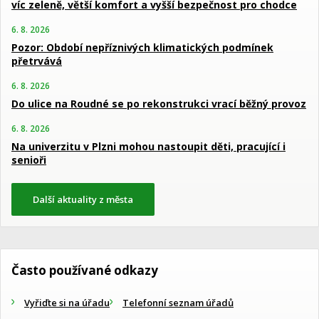
víc zeleně, větší komfort a vyšší bezpečnost pro chodce
6. 8. 2026
Pozor: Období nepříznivých klimatických podmínek
přetrvává
6. 8. 2026
Do ulice na Roudné se po rekonstrukci vrací běžný provoz
6. 8. 2026
Na univerzitu v Plzni mohou nastoupit děti, pracující i
senioři
Další aktuality z města
Často používané odkazy
Vyřiďte si na úřadu
Telefonní seznam úřadů