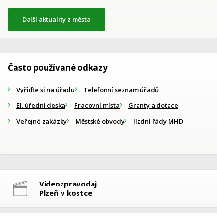
Další aktuality z města
Často používané odkazy
Vyřiďte si na úřadu
Telefonní seznam úřadů
El. úřední deska
Pracovní místa
Granty a dotace
Veřejné zakázky
Městské obvody
Jízdní řády MHD
Videozpravodaj
Plzeň v kostce