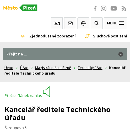
Přeskočit
na
obsah
MENU
Zjednodušené zobrazení
Sluchově postižení
Přejít na ...
Úvod
Úřad
Magistrát města Plzně
Technický úřad
Kancelář
ředitele Technického úřadu
Přečíst článek nahlas
Kancelář ředitele Technického
úřadu
Škroupova 5