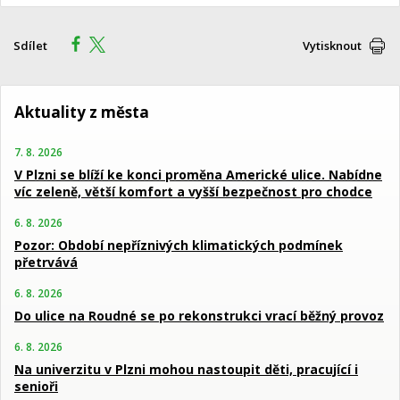
Sdílet
Vytisknout
Aktuality z města
7. 8. 2026
V Plzni se blíží ke konci proměna Americké ulice. Nabídne
víc zeleně, větší komfort a vyšší bezpečnost pro chodce
6. 8. 2026
Pozor: Období nepříznivých klimatických podmínek
přetrvává
6. 8. 2026
Do ulice na Roudné se po rekonstrukci vrací běžný provoz
6. 8. 2026
Na univerzitu v Plzni mohou nastoupit děti, pracující i
senioři