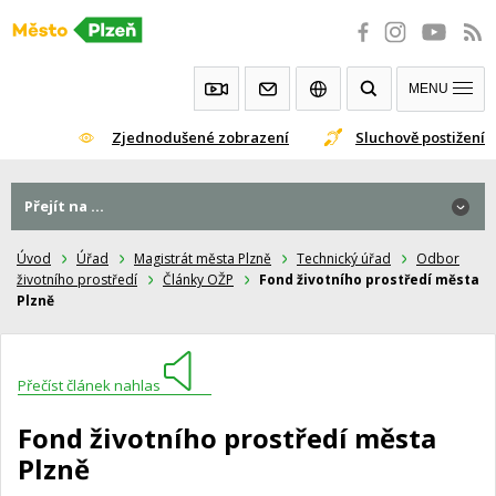
Přeskočit
na
obsah
MENU
Zjednodušené zobrazení
Sluchově postižení
Přejít na ...
Úvod
Úřad
Magistrát města Plzně
Technický úřad
Odbor
životního prostředí
Články OŽP
Fond životního prostředí města
Plzně
Přečíst článek nahlas
Fond životního prostředí města
Plzně