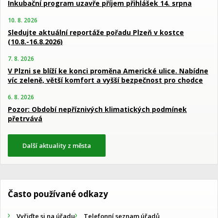
Inkubační program uzavře příjem přihlášek 14. srpna
10. 8. 2026
Sledujte aktuální reportáže pořadu Plzeň v kostce
(10.8.-16.8.2026)
7. 8. 2026
V Plzni se blíží ke konci proměna Americké ulice. Nabídne
víc zeleně, větší komfort a vyšší bezpečnost pro chodce
6. 8. 2026
Pozor: Období nepříznivých klimatických podmínek
přetrvává
Další aktuality z města
Často používané odkazy
Vyřiďte si na úřadu
Telefonní seznam úřadů