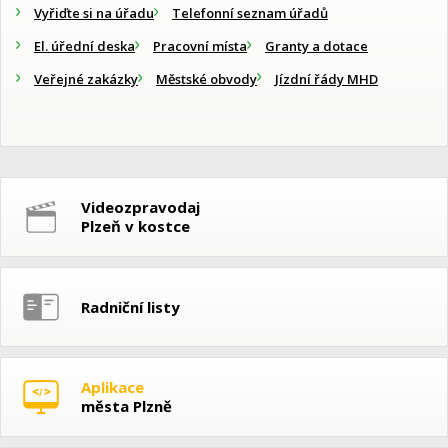
Vyřiďte si na úřadu
Telefonní seznam úřadů
El. úřední deska
Pracovní místa
Granty a dotace
Veřejné zakázky
Městské obvody
Jízdní řády MHD
Videozpravodaj
Plzeň v kostce
Radniční listy
Aplikace
města Plzně