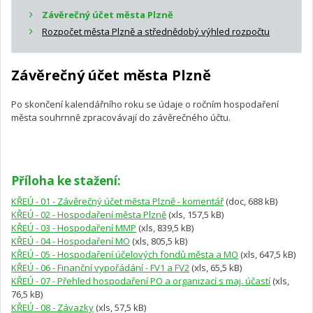
Závěrečný účet města Plzně
Rozpočet města Plzně a střednědobý výhled rozpočtu
Závěrečný účet města Plzně
Po skončení kalendářního roku se údaje o ročním hospodaření
města souhrnně zpracovávají do závěrečného účtu.
Příloha ke stažení:
KŘEÚ - 01 - Závěrečný účet města Plzně - komentář
(doc, 688 kB)
KŘEÚ - 02 - Hospodaření města Plzně
(xls, 157,5 kB)
KŘEÚ - 03 - Hospodaření MMP
(xls, 839,5 kB)
KŘEÚ - 04 - Hospodaření MO
(xls, 805,5 kB)
KŘEÚ - 05 - Hospodaření účelových fondů města a MO
(xls, 647,5 kB)
KŘEÚ - 06 - Finanční vypořádání - FV1 a FV2
(xls, 65,5 kB)
KŘEÚ - 07 - Přehled hospodaření PO a organizací s maj. účastí
(xls,
76,5 kB)
KŘEÚ - 08 - Závazky
(xls, 57,5 kB)