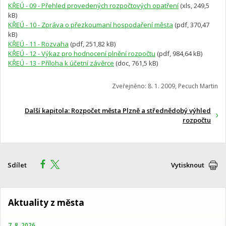
KŘEÚ - 09 - Přehled provedených rozpočtových opatření
(xls, 249,5
kB)
KŘEÚ - 10 - Zpráva o přezkoumaní hospodaření města
(pdf, 370,47
kB)
KŘEÚ - 11 - Rozvaha
(pdf, 251,82 kB)
KŘEÚ - 12 - Výkaz pro hodnocení plnění rozpočtu
(pdf, 984,64 kB)
KŘEÚ - 13 - Příloha k účetní závěrce
(doc, 761,5 kB)
Zveřejněno: 8. 1. 2009, Pecuch Martin
Další kapitola: Rozpočet města Plzně a střednědobý výhled
rozpočtu
Sdílet
Vytisknout
Aktuality z města
7. 8. 2026