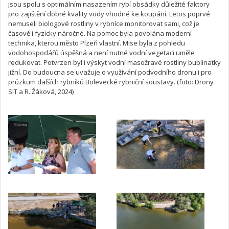
jsou spolu s optimálním nasazením rybí obsádky důležité faktory
pro zajištění dobré kvality vody vhodné ke koupání. Letos poprvé
nemuseli biologové rostliny v rybníce monitorovat sami, což je
časově i fyzicky náročné. Na pomoc byla povolána moderní
technika, kterou město Plzeň vlastní. Mise byla z pohledu
vodohospodářů úspěšná a není nutné vodní vegetaci uměle
redukovat. Potvrzen byl i výskyt vodní masožravé rostliny bublinatky
jižní. Do budoucna se uvažuje o využívání podvodního dronu i pro
průzkum dalších rybníků Bolevecké rybniční soustavy. (foto: Drony
SIT a R. Žáková, 2024)