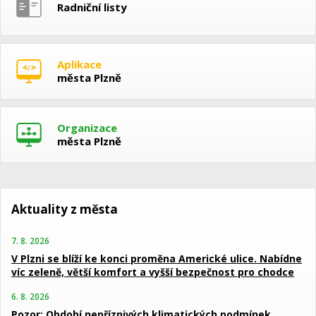
Radniční listy
Aplikace
města Plzně
Organizace
města Plzně
Aktuality z města
7. 8. 2026
V Plzni se blíží ke konci proměna Americké ulice. Nabídne
víc zeleně, větší komfort a vyšší bezpečnost pro chodce
6. 8. 2026
Pozor: Období nepříznivých klimatických podmínek