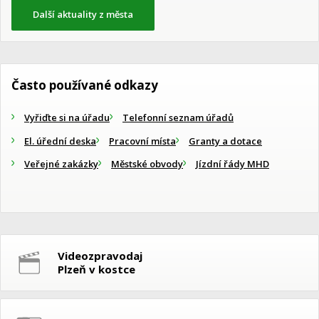
Další aktuality z města
Často používané odkazy
Vyřiďte si na úřadu
Telefonní seznam úřadů
El. úřední deska
Pracovní místa
Granty a dotace
Veřejné zakázky
Městské obvody
Jízdní řády MHD
Videozpravodaj
Plzeň v kostce