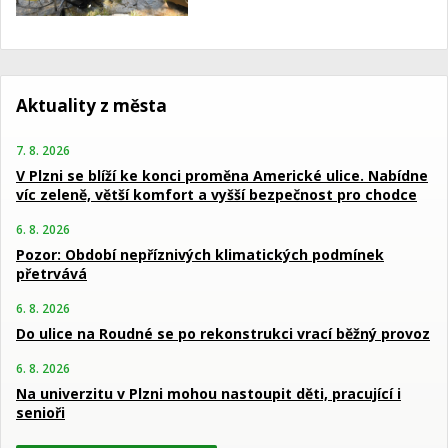
Aktuality z města
7. 8. 2026
V Plzni se blíží ke konci proměna Americké ulice. Nabídne
víc zeleně, větší komfort a vyšší bezpečnost pro chodce
6. 8. 2026
Pozor: Období nepříznivých klimatických podmínek
přetrvává
6. 8. 2026
Do ulice na Roudné se po rekonstrukci vrací běžný provoz
6. 8. 2026
Na univerzitu v Plzni mohou nastoupit děti, pracující i
senioři