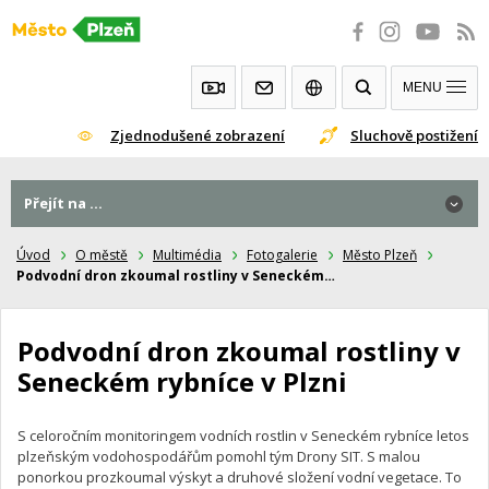
Přeskočit
na
obsah
MENU
Zjednodušené zobrazení
Sluchově postižení
Přejít na ...
Přejít na ...
Úvod
O městě
Multimédia
Fotogalerie
Město Plzeň
Podvodní dron zkoumal rostliny v Seneckém…
Podvodní dron zkoumal rostliny v
Seneckém rybníce v Plzni
S celoročním monitoringem vodních rostlin v Seneckém rybníce letos
plzeňským vodohospodářům pomohl tým Drony SIT. S malou
ponorkou prozkoumal výskyt a druhové složení vodní vegetace. To