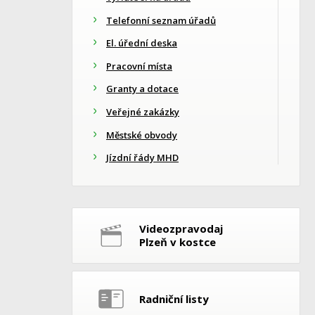
Telefonní seznam úřadů
El. úřední deska
Pracovní místa
Granty a dotace
Veřejné zakázky
Městské obvody
Jízdní řády MHD
Videozpravodaj
Plzeň v kostce
Radniční listy