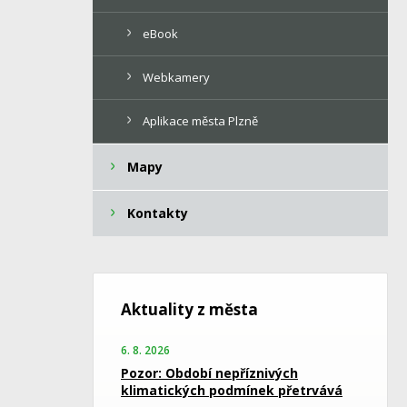
eBook
Webkamery
Aplikace města Plzně
Mapy
Kontakty
Aktuality z města
6. 8. 2026
Pozor: Období nepříznivých
klimatických podmínek přetrvává