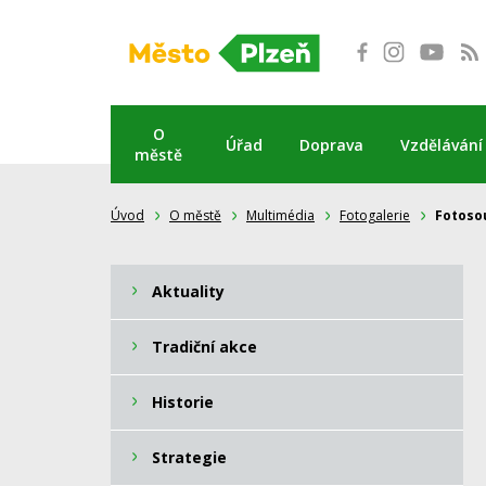
Přeskočit
na
obsah
O
Úřad
Doprava
Vzdělávání
městě
Úvod
O městě
Multimédia
Fotogalerie
Fotoso
Aktuality
Tradiční akce
Historie
Strategie