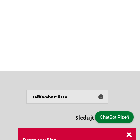
Sledujte nás
ChatBot Plzeň
Doprava v Plzni