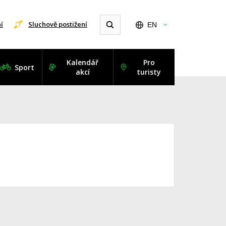
í
Sluchově postižení
EN
Kalendář
Pro
Sport
akcí
turisty