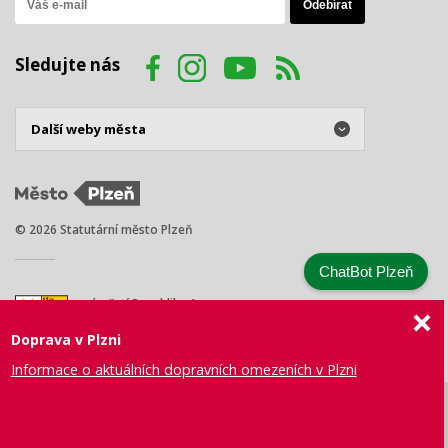
Sledujte nás
© 2026 Statutární město Plzeň
ChatBot Plzeň
náměstí Republiky 1
301 00 Plzeň
Doprava v Plzni
Tel.: +420 378 031 111
E-mail:
posta@plzen.eu
Informace o aktuálních dopravních omezeních v Plzni
Mapa
Prohlášení
Právní
Správa webu
Certifikace
stránek
o přístupnosti
ujednání
města Plzně
ISO