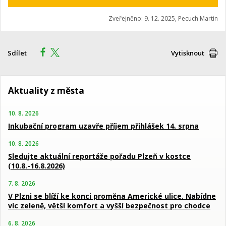
Zveřejněno: 9. 12. 2025, Pecuch Martin
Sdílet
Vytisknout
Aktuality z města
10. 8. 2026
Inkubační program uzavře příjem přihlášek 14. srpna
10. 8. 2026
Sledujte aktuální reportáže pořadu Plzeň v kostce
(10.8.-16.8.2026)
7. 8. 2026
V Plzni se blíží ke konci proměna Americké ulice. Nabídne
víc zeleně, větší komfort a vyšší bezpečnost pro chodce
6. 8. 2026