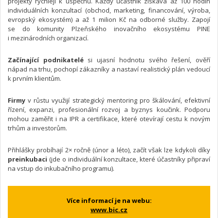
projekty rychleji k úspěchu. Každý účastník získává až 100 hodin
individuálních konzultací (obchod, marketing, financování, výroba,
evropský ekosystém) a až 1 milion Kč na odborné služby. Zapojí
se do komunity Plzeňského inovačního ekosystému PINE
i mezinárodních organizací.
Začínající podnikatelé
si ujasní hodnotu svého řešení, ověří
nápad na trhu, pochopí zákazníky a nastaví realistický plán vedoucí
k prvním klientům.
Firmy
v růstu využijí strategický mentoring pro škálování, efektivní
řízení, expanzi, profesionální rozvoj a byznys koučink. Podporu
mohou zaměřit i na IPR a certifikace, které otevírají cestu k novým
trhům a investorům.
Přihlášky probíhají 2× ročně (únor a léto), začít však lze kdykoli díky
preinkubaci
(jde o individuální konzultace, které účastníky připraví
na vstup do inkubačního programu).
Více informací je na webu:
www.bic.cz