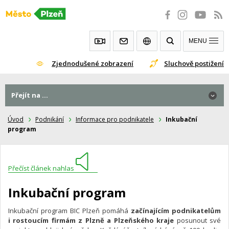
Přeskočit
na
obsah
MENU
Zjednodušené zobrazení
Sluchově postižení
Přejít na ...
Úvod
Podnikání
Informace pro podnikatele
Inkubační
program
Přečíst článek nahlas
Inkubační program
Inkubační program BIC Plzeň pomáhá
začínajícím podnikatelům
i rostoucím firmám z Plzně a Plzeňského kraje
posunout své