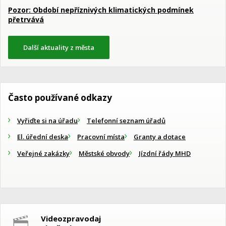
Pozor: Období nepříznivých klimatických podmínek
přetrvává
Další aktuality z města
Často používané odkazy
Vyřiďte si na úřadu
Telefonní seznam úřadů
El. úřední deska
Pracovní místa
Granty a dotace
Veřejné zakázky
Městské obvody
Jízdní řády MHD
Videozpravodaj