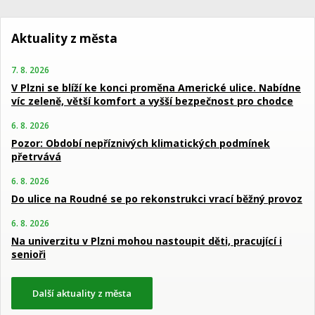
Aktuality z města
7. 8. 2026
V Plzni se blíží ke konci proměna Americké ulice. Nabídne
víc zeleně, větší komfort a vyšší bezpečnost pro chodce
6. 8. 2026
Pozor: Období nepříznivých klimatických podmínek
přetrvává
6. 8. 2026
Do ulice na Roudné se po rekonstrukci vrací běžný provoz
6. 8. 2026
Na univerzitu v Plzni mohou nastoupit děti, pracující i
senioři
Další aktuality z města