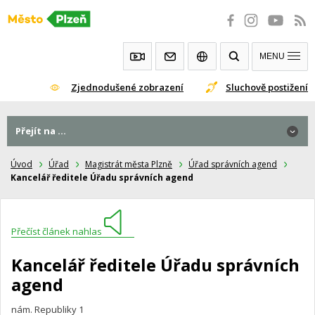
Přeskočit
na
obsah
MENU
Zjednodušené zobrazení
Sluchově postižení
Přejít na ...
Úvod
Úřad
Magistrát města Plzně
Úřad správních agend
Kancelář ředitele Úřadu správních agend
Přečíst článek nahlas
Kancelář ředitele Úřadu správních
agend
nám. Republiky 1