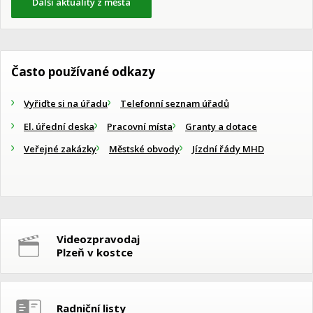
Další aktuality z města
Často používané odkazy
Vyřiďte si na úřadu
Telefonní seznam úřadů
El. úřední deska
Pracovní místa
Granty a dotace
Veřejné zakázky
Městské obvody
Jízdní řády MHD
Videozpravodaj
Plzeň v kostce
Radniční listy