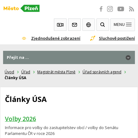
Přeskočit
na
obsah
MENU
Zjednodušené zobrazení
Sluchově postižení
Přejít na ...
Úvod
Úřad
Magistrát města Plzně
Úřad správních agend
Články ÚSA
Články ÚSA
Volby 2026
Informace pro volby do zastupitelstev obcí / volby do Senátu
Parlamentu ČR v roce 2026